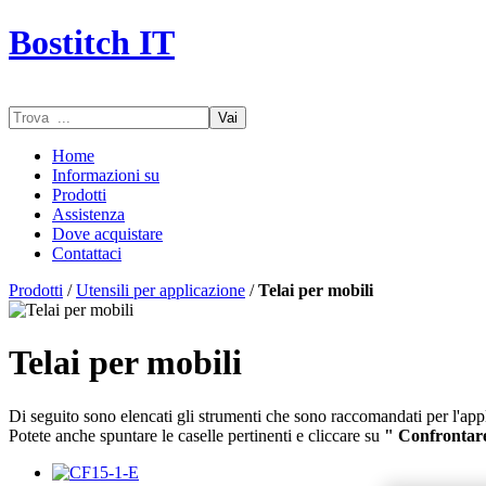
Bostitch IT
Vai
Home
Informazioni su
Prodotti
Assistenza
Dove acquistare
Contattaci
Prodotti
/
Utensili per applicazione
/
Telai per mobili
Telai per mobili
Di seguito sono elencati gli strumenti che sono raccomandati per l'app
Potete anche spuntare le caselle pertinenti e cliccare su
" Confrontar