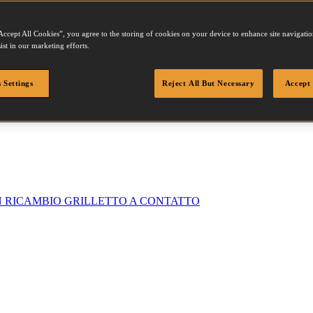
Accept All Cookies”, you agree to the storing of cookies on your device to enhance site navigation
ist in our marketing efforts.
 Settings
Reject All But Necessary
Accept 
N RICAMBIO GRILLETTO A CONTATTO