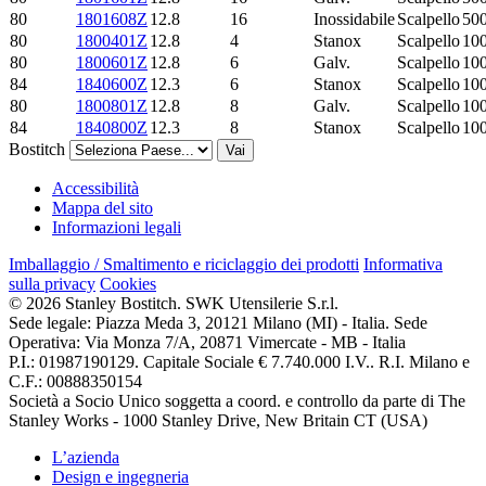
80
1801608Z
12.8
16
Inossidabile
Scalpello
50
80
1800401Z
12.8
4
Stanox
Scalpello
10
80
1800601Z
12.8
6
Galv.
Scalpello
10
84
1840600Z
12.3
6
Stanox
Scalpello
10
80
1800801Z
12.8
8
Galv.
Scalpello
10
84
1840800Z
12.3
8
Stanox
Scalpello
10
Bostitch
Vai
Accessibilità
Mappa del sito
Informazioni legali
Imballaggio / Smaltimento e riciclaggio dei prodotti
Informativa
sulla privacy
Cookies
© 2026 Stanley Bostitch. SWK Utensilerie S.r.l.
Sede legale: Piazza Meda 3, 20121 Milano (MI) - Italia. Sede
Operativa: Via Monza 7/A, 20871 Vimercate - MB - Italia
P.I.: 01987190129. Capitale Sociale € 7.740.000 I.V.. R.I. Milano e
C.F.: 00888350154
Società a Socio Unico soggetta a coord. e controllo da parte di The
Stanley Works - 1000 Stanley Drive, New Britain CT (USA)
L’azienda
Design e ingegneria