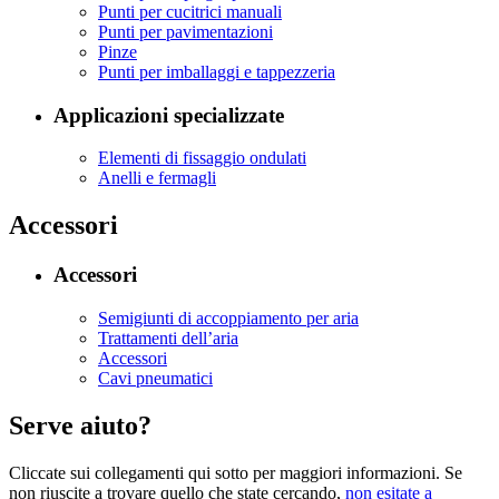
Punti per cucitrici manuali
Punti per pavimentazioni
Pinze
Punti per imballaggi e tappezzeria
Applicazioni specializzate
Elementi di fissaggio ondulati
Anelli e fermagli
Accessori
Accessori
Semigiunti di accoppiamento per aria
Trattamenti dell’aria
Accessori
Cavi pneumatici
Serve aiuto?
Cliccate sui collegamenti qui sotto per maggiori informazioni. Se
non riuscite a trovare quello che state cercando,
non esitate a