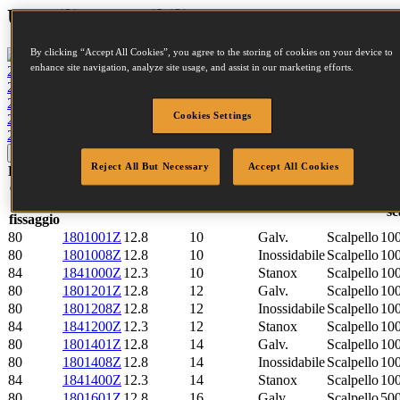
Utensili compatibili
By clicking “Accept All Cookies”, you agree to the storing of cookies on your device to
enhance site navigation, analyze site usage, and assist in our marketing efforts.
21680B-A-E
Visualizza utensile
21680B-ALM-E
Visualizza utensile
21680B-E
Visualizza utensile
Cookies Settings
21680B-LN-E
Visualizza utensile
21684B-E
Visualizza utensile
aggiornare
Azzerare
Reject All But Necessary
Accept All Cookies
Famiglia
Qu
elementi
Codice
Larghezza
Lunghezza
Finitura
Punta
di
SKU
corona
sc
fissaggio
80
1801001Z
12.8
10
Galv.
Scalpello
10
80
1801008Z
12.8
10
Inossidabile
Scalpello
10
84
1841000Z
12.3
10
Stanox
Scalpello
10
80
1801201Z
12.8
12
Galv.
Scalpello
10
80
1801208Z
12.8
12
Inossidabile
Scalpello
10
84
1841200Z
12.3
12
Stanox
Scalpello
10
80
1801401Z
12.8
14
Galv.
Scalpello
10
80
1801408Z
12.8
14
Inossidabile
Scalpello
10
84
1841400Z
12.3
14
Stanox
Scalpello
10
80
1801601Z
12.8
16
Galv.
Scalpello
50