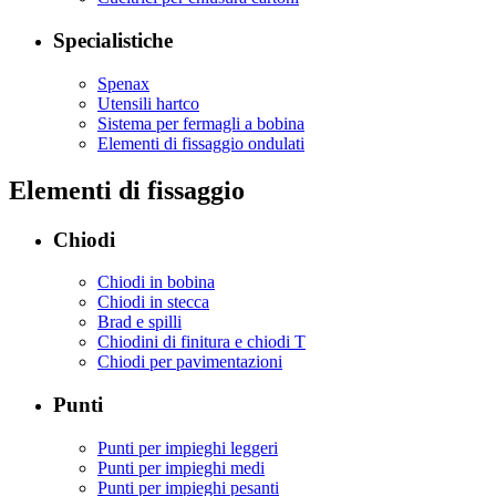
Specialistiche
Spenax
Utensili hartco
Sistema per fermagli a bobina
Elementi di fissaggio ondulati
Elementi di fissaggio
Chiodi
Chiodi in bobina
Chiodi in stecca
Brad e spilli
Chiodini di finitura e chiodi T
Chiodi per pavimentazioni
Punti
Punti per impieghi leggeri
Punti per impieghi medi
Punti per impieghi pesanti