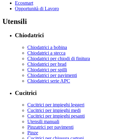
Ecosmart
Opportunità di Lavoro
Utensili
Chiodatrici
Chiodatrici a bobina
Chiodatrici a stecca
Chiodatrici per chiodi di finitura
Chiodatrici per brad
Chiodatrici per spilli
Chiodatrici per pavimenti
Chiodatrici serie APC
Cucitrici
Cucitrici per impieghi leggeri
Cucitrici per impieghi medi
Cucitrici per impieghi pesanti
Utensili manuali
Pinzatrici per pavimenti
Pinze
Cucitrici per chiusura cartoni