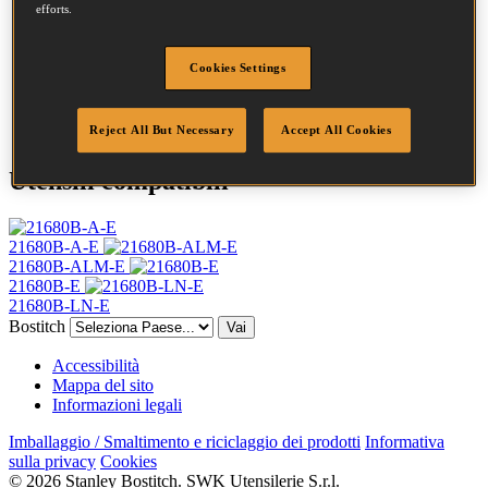
efforts.
Larghezza corona
12.8 mm
Finitura
Inossidabile
Punta
Scalpello
Cookies Settings
Quantità per
10000
scatola
Reject All But Necessary
Accept All Cookies
Utensili compatibili
21680B-A-E
21680B-ALM-E
21680B-E
21680B-LN-E
Bostitch
Vai
Accessibilità
Mappa del sito
Informazioni legali
Imballaggio / Smaltimento e riciclaggio dei prodotti
Informativa
sulla privacy
Cookies
© 2026 Stanley Bostitch. SWK Utensilerie S.r.l.