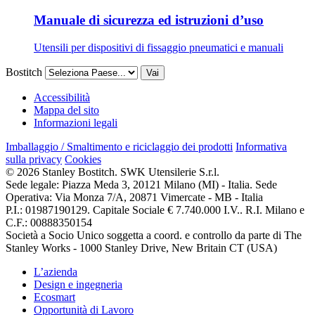
Manuale di sicurezza ed istruzioni d’uso
Utensili per dispositivi di fissaggio pneumatici e manuali
Bostitch
Vai
Accessibilità
Mappa del sito
Informazioni legali
Imballaggio / Smaltimento e riciclaggio dei prodotti
Informativa
sulla privacy
Cookies
© 2026 Stanley Bostitch. SWK Utensilerie S.r.l.
Sede legale: Piazza Meda 3, 20121 Milano (MI) - Italia. Sede
Operativa: Via Monza 7/A, 20871 Vimercate - MB - Italia
P.I.: 01987190129. Capitale Sociale € 7.740.000 I.V.. R.I. Milano e
C.F.: 00888350154
Società a Socio Unico soggetta a coord. e controllo da parte di The
Stanley Works - 1000 Stanley Drive, New Britain CT (USA)
L’azienda
Design e ingegneria
Ecosmart
Opportunità di Lavoro