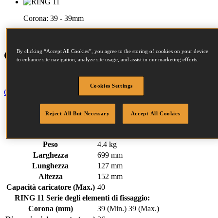
Corona:
39 - 39mm
Dimensioni da aperto:
26mm
By clicking “Accept All Cookies”, you agree to the storing of cookies on your device
Caratteristiche
to enhance site navigation, analyze site usage, and assist in our marketing efforts.
Utensile manuale
Cookies Settings
Chiudi
Specifiche
Reject All But Necessary
Accept All Cookies
Elementi di fissaggio
Downloads
Peso
4.4 kg
Larghezza
699 mm
Lunghezza
127 mm
Altezza
152 mm
Capacità caricatore (Max.)
40
RING 11 Serie degli elementi di fissaggio:
Corona (mm)
39 (Min.)
39 (Max.)