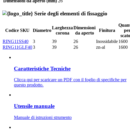
Dimensioni da aperto (mm)
26
Serie degli elementi di fissaggio
Quant
Larghezza
Dimensioni
Codice SKU
Diametro
Finitura
pe
corona
da aperto
scato
RING11SS40
3
39
26
Inossidabile
1600
RING11GLF40
3
39
26
zn-al
1600
Caratteristiche Tecniche
Clicca qui per scaricare un PDF con il foglio di specifiche per
questo prodotto.
Utensile manuale
Manuale di istruzioni strumento