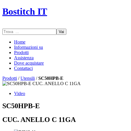
Bostitch IT
Vai
Home
Informazioni su
Prodotti
Assistenza
Dove acquistare
Contattaci
Prodotti
/
Utensili
/
SC50HPB-E
Video
SC50HPB-E
CUC. ANELLO C 11GA