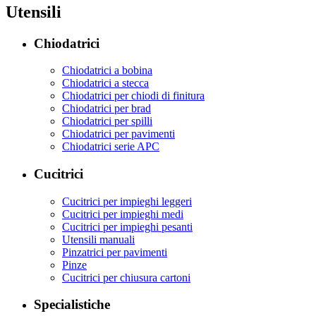
Utensili
Chiodatrici
Chiodatrici a bobina
Chiodatrici a stecca
Chiodatrici per chiodi di finitura
Chiodatrici per brad
Chiodatrici per spilli
Chiodatrici per pavimenti
Chiodatrici serie APC
Cucitrici
Cucitrici per impieghi leggeri
Cucitrici per impieghi medi
Cucitrici per impieghi pesanti
Utensili manuali
Pinzatrici per pavimenti
Pinze
Cucitrici per chiusura cartoni
Specialistiche