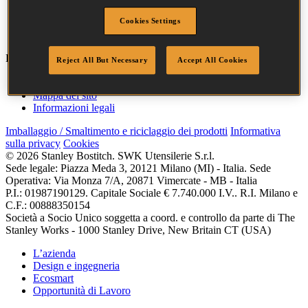
Larghezza corona
39 mm
Finitura
zn-al
Cookies Settings
Quantità per scatola
1600
Bostitch
Vai
Reject All But Necessary
Accept All Cookies
Accessibilità
Mappa del sito
Informazioni legali
Imballaggio / Smaltimento e riciclaggio dei prodotti
Informativa
sulla privacy
Cookies
© 2026 Stanley Bostitch. SWK Utensilerie S.r.l.
Sede legale: Piazza Meda 3, 20121 Milano (MI) - Italia. Sede
Operativa: Via Monza 7/A, 20871 Vimercate - MB - Italia
P.I.: 01987190129. Capitale Sociale € 7.740.000 I.V.. R.I. Milano e
C.F.: 00888350154
Società a Socio Unico soggetta a coord. e controllo da parte di The
Stanley Works - 1000 Stanley Drive, New Britain CT (USA)
L’azienda
Design e ingegneria
Ecosmart
Opportunità di Lavoro