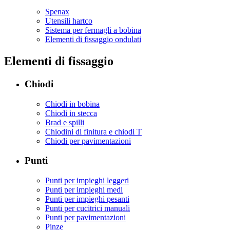
Spenax
Utensili hartco
Sistema per fermagli a bobina
Elementi di fissaggio ondulati
Elementi di fissaggio
Chiodi
Chiodi in bobina
Chiodi in stecca
Brad e spilli
Chiodini di finitura e chiodi T
Chiodi per pavimentazioni
Punti
Punti per impieghi leggeri
Punti per impieghi medi
Punti per impieghi pesanti
Punti per cucitrici manuali
Punti per pavimentazioni
Pinze