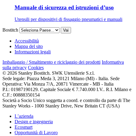
Manuale di sicurezza ed istruzioni d’uso
Utensili per dispositivi di fissaggio pneumatici e manuali
Bostitch
Vai
Accessibilità
Mappa del sito
Informazioni legali
Imballaggio / Smaltimento e riciclaggio dei prodotti
Informativa
sulla privacy
Cookies
© 2026 Stanley Bostitch. SWK Utensilerie S.r.l.
Sede legale: Piazza Meda 3, 20121 Milano (MI) - Italia. Sede
Operativa: Via Monza 7/A, 20871 Vimercate - MB - Italia
P.I.: 01987190129. Capitale Sociale € 7.740.000 I.V.. R.I. Milano e
C.F.: 00888350154
Società a Socio Unico soggetta a coord. e controllo da parte di The
Stanley Works - 1000 Stanley Drive, New Britain CT (USA)
L’azienda
Design e ingegneria
Ecosmart
Opportunità di Lavoro