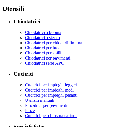
Utensili
Chiodatrici
Chiodatrici a bobina
Chiodatrici a stecca
Chiodatrici per chiodi di finitura
Chiodatrici per brad
Chiodatrici per spilli
Chiodatrici per pavimenti
Chiodatrici serie APC
Cucitrici
Cucitrici per impieghi leggeri
Cucitrici per impieghi medi
Cucitrici per impieghi pesanti
Utensili manuali
Pinzatrici per pavimenti
Pinze
Cucitrici per chiusura cartoni
Specialistiche