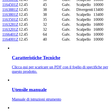
1164501Z
12.45
45
Galv.
Scalpello
10000
1163881Z
12.45
38
Galv.
Divergenti
13400
1163801Z
12.45
38
Galv.
Scalpello
13400
1163501Z
12.45
35
Galv.
Scalpello
10000
1163281Z
12.45
32
Galv.
Scalpello
16800
1163201Z
12.45
32
Galv.
Scalpello
16800
1166401Z
12.45
64
Galv.
Scalpello
10000
1164001Z
12.45
40
Galv.
Scalpello
10000
Caratteristiche Tecniche
Clicca qui per scaricare un PDF con il foglio di specifiche per
questo prodotto.
Utensile manuale
Manuale di istruzioni strumento