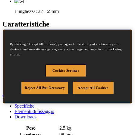
Lunghezza:
32 - 65mm
Caratteristiche
Corpo in magnesio
Regolazione di profondità
By clicking “Accept All Cookies”, you agree to the storing of cookies on your
Deflettore aria regolabile
device to enhance site navigation, analyze site usage, and assist in our marketing
Protezione dalla
efforts.
polvere e dalle schegge
Facile rimozione del
punto inceppato
Cookies Settings
Sicura sequenziale
Gancio per cintura
Impugnatura sagomata
Reject All But Necessary
Accept All Cookies
Chiudi
Specifiche
Elementi di fissaggio
Downloads
Peso
2.5 kg
Larghezza
98 mm