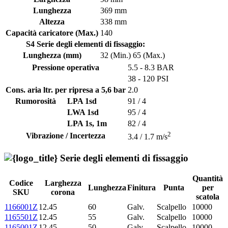
Lunghezza
369 mm
Altezza
338 mm
Capacità caricatore (Max.)
140
S4 Serie degli elementi di fissaggio:
Lunghezza (mm)
32 (Min.)
65 (Max.)
Pressione operativa
5.5 - 8.3 BAR
38 - 120 PSI
Cons. aria ltr. per ripresa a 5,6 bar
2.0
Rumorosità
LPA 1sd
91 / 4
LWA 1sd
95 / 4
LPA 1s, 1m
82 / 4
2
Vibrazione / Incertezza
3.4 / 1.7 m/s
Serie degli elementi di fissaggio
Quantità
Codice
Larghezza
Lunghezza
Finitura
Punta
per
SKU
corona
scatola
1166001Z
12.45
60
Galv.
Scalpello
10000
1165501Z
12.45
55
Galv.
Scalpello
10000
1165001Z
12.45
50
Galv.
Scalpello
10000