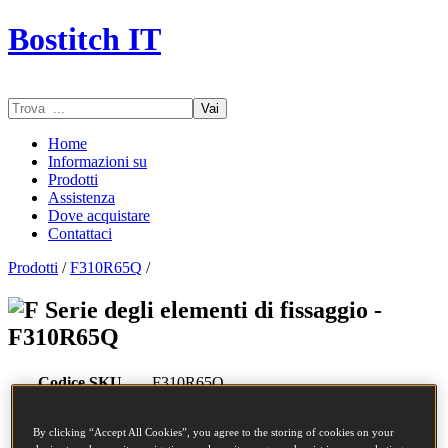
Bostitch IT
Vai
Home
Informazioni su
Prodotti
Assistenza
Dove acquistare
Contattaci
Prodotti
/
F310R65Q
/
Serie degli elementi di fissaggio -
F310R65Q
Codice SKU
F310R65Q
Descrizione
CHIODI COIL 3.10-65 RING 4.5M
Diametro
3.1 mm
By clicking “Accept All Cookies”, you agree to the storing of cookies on your