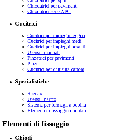
Chiodatrici per spilli
Chiodatrici per pavimenti
Chiodatrici serie APC
Cucitrici
Cucitrici per impieghi leggeri
Cucitrici per impieghi medi
Cucitrici per impieghi pesanti
Utensili manuali
Pinzatrici per pavimenti
Pinze
Cucitrici per chiusura cartoni
Specialistiche
Spenax
Utensili hartco
Sistema per fermagli a bobina
Elementi di fissaggio ondulati
Elementi di fissaggio
Chiodi