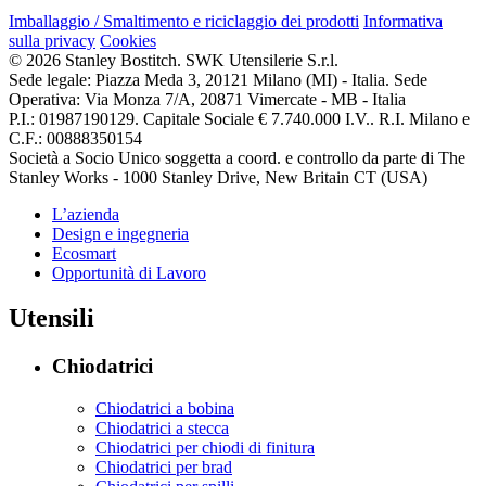
Imballaggio / Smaltimento e riciclaggio dei prodotti
Informativa
sulla privacy
Cookies
© 2026 Stanley Bostitch. SWK Utensilerie S.r.l.
Sede legale: Piazza Meda 3, 20121 Milano (MI) - Italia. Sede
Operativa: Via Monza 7/A, 20871 Vimercate - MB - Italia
P.I.: 01987190129. Capitale Sociale € 7.740.000 I.V.. R.I. Milano e
C.F.: 00888350154
Società a Socio Unico soggetta a coord. e controllo da parte di The
Stanley Works - 1000 Stanley Drive, New Britain CT (USA)
L’azienda
Design e ingegneria
Ecosmart
Opportunità di Lavoro
Utensili
Chiodatrici
Chiodatrici a bobina
Chiodatrici a stecca
Chiodatrici per chiodi di finitura
Chiodatrici per brad