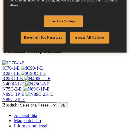
Testa
7.2 mm
device to enhance site navigation, analyze site usage, and assist in our marketing
efforts.
Lunghezza
65 mm
Profilo
Anello
Finitura
Brillante
Cookies Settings
Quantità per scatola
5400
DoP
DOP-EU_31_RRB
Reject All But Necessary
Accept All Cookies
Utensili compatibili
IC70-1-E
IC90-1-E
IC90C-1-E
N400C-1-E
N75C-2-E
N89C-1P-E
N89C-2K-E
Bostitch
Vai
Accessibilità
Mappa del sito
Informazioni legali