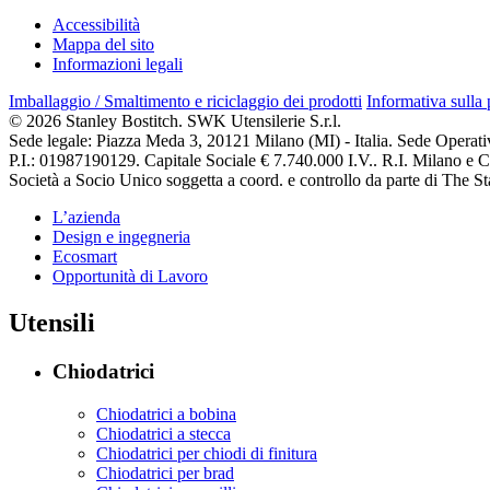
Accessibilità
Mappa del sito
Informazioni legali
Imballaggio / Smaltimento e riciclaggio dei prodotti
Informativa sulla
© 2026 Stanley Bostitch. SWK Utensilerie S.r.l.
Sede legale: Piazza Meda 3, 20121 Milano (MI) - Italia. Sede Operat
P.I.: 01987190129. Capitale Sociale € 7.740.000 I.V.. R.I. Milano e
Società a Socio Unico soggetta a coord. e controllo da parte di The
L’azienda
Design e ingegneria
Ecosmart
Opportunità di Lavoro
Utensili
Chiodatrici
Chiodatrici a bobina
Chiodatrici a stecca
Chiodatrici per chiodi di finitura
Chiodatrici per brad