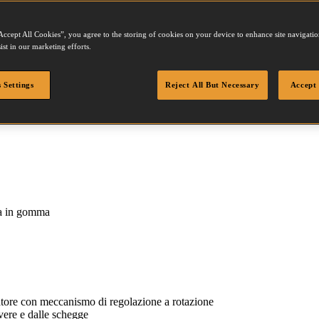
Accept All Cookies”, you agree to the storing of cookies on your device to enhance site navigation
ist in our marketing efforts.
 Settings
Reject All But Necessary
Accept 
a in gomma
tore con meccanismo di regolazione a rotazione
vere e dalle schegge