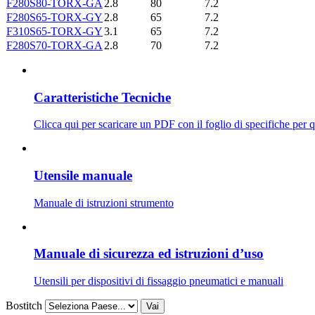
F280S80-TORX-GA
2.8
80
7.2
F280S65-TORX-GY
2.8
65
7.2
F310S65-TORX-GY
3.1
65
7.2
F280S70-TORX-GA
2.8
70
7.2
Caratteristiche Tecniche
Clicca qui per scaricare un PDF con il foglio di specifiche per 
Utensile manuale
Manuale di istruzioni strumento
Manuale di sicurezza ed istruzioni d’uso
Utensili per dispositivi di fissaggio pneumatici e manuali
Bostitch
Vai