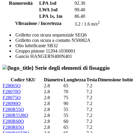
Rumorosità
LPA 1sd
92.30
LWA 1sd
99.40
LPA 1s, 1m
86.40
2
Vibrazione / Incertezza
3.2 / 1.6 m/s
Grilletto con sicura sequenziale
SEQ6
Grilletto con sicura a contatto
N50082A
Olio lubrificante
SB32
Gruppo pistone
11204-1030001
Gancio
HANGERN400N401
Serie degli elementi di fissaggio
Codice SKU
Diametro
Lunghezza
Testa
Dimensione bobi
F28065Q
2.8
65
7.2
F28070Q
2.8
70
7.2
F28075Q
2.8
75
7.2
F28090Q
2.8
90
7.2
F280R55Q
2.8
55
7.2
F280R55J8Q
2.8
55
7.2
F280R60Q
2.8
60
7.2
F280R65Q
2.8
65
7.2