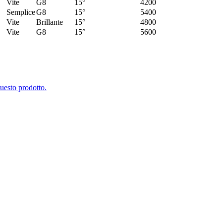
Vite
G8
15°
4200
Semplice
G8
15°
5400
Vite
Brillante
15°
4800
Vite
G8
15°
5600
questo prodotto.