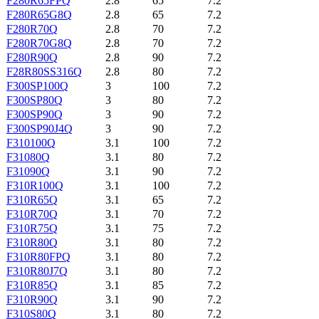
F280R65FPQ
2.8
65
7.2
F280R65G8Q
2.8
65
7.2
F280R70Q
2.8
70
7.2
F280R70G8Q
2.8
70
7.2
F280R90Q
2.8
90
7.2
F28R80SS316Q
2.8
80
7.2
F300SP100Q
3
100
7.2
F300SP80Q
3
80
7.2
F300SP90Q
3
90
7.2
F300SP90J4Q
3
90
7.2
F310100Q
3.1
100
7.2
F31080Q
3.1
80
7.2
F31090Q
3.1
90
7.2
F310R100Q
3.1
100
7.2
F310R65Q
3.1
65
7.2
F310R70Q
3.1
70
7.2
F310R75Q
3.1
75
7.2
F310R80Q
3.1
80
7.2
F310R80FPQ
3.1
80
7.2
F310R80J7Q
3.1
80
7.2
F310R85Q
3.1
85
7.2
F310R90Q
3.1
90
7.2
F310S80Q
3.1
80
7.2