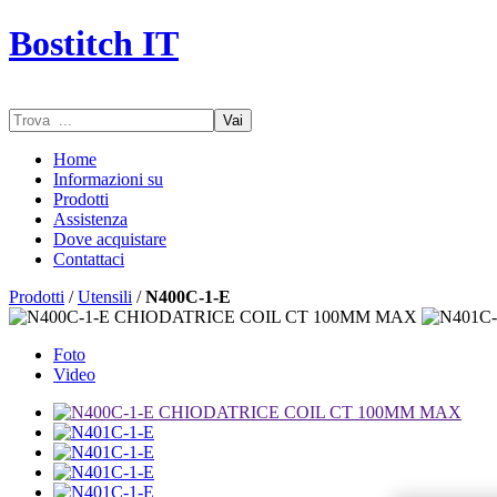
Bostitch IT
Vai
Home
Informazioni su
Prodotti
Assistenza
Dove acquistare
Contattaci
Prodotti
/
Utensili
/
N400C-1-E
Foto
Video