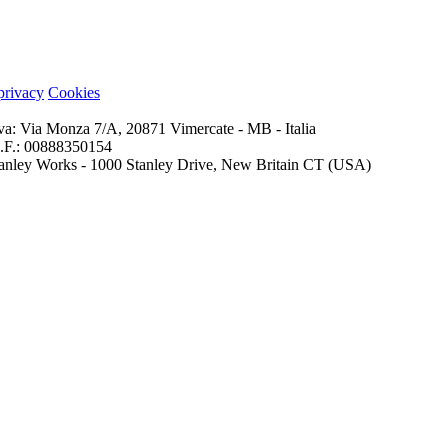
 privacy
Cookies
iva: Via Monza 7/A, 20871 Vimercate - MB - Italia
 C.F.: 00888350154
 Stanley Works - 1000 Stanley Drive, New Britain CT (USA)