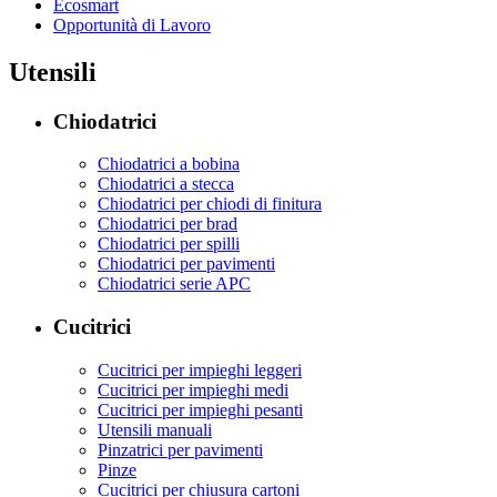
Ecosmart
Opportunità di Lavoro
Utensili
Chiodatrici
Chiodatrici a bobina
Chiodatrici a stecca
Chiodatrici per chiodi di finitura
Chiodatrici per brad
Chiodatrici per spilli
Chiodatrici per pavimenti
Chiodatrici serie APC
Cucitrici
Cucitrici per impieghi leggeri
Cucitrici per impieghi medi
Cucitrici per impieghi pesanti
Utensili manuali
Pinzatrici per pavimenti
Pinze
Cucitrici per chiusura cartoni