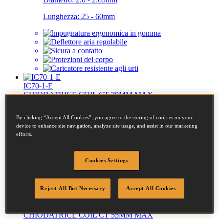
Lunghezza:
25 - 60mm
IC70-1-E
CHIODATRICE COIL CT 70MM MAX
By clicking “Accept All Cookies”, you agree to the storing of cookies on your
Diametro:
2.5 - 3.1mm
device to enhance site navigation, analyze site usage, and assist in our marketing
efforts.
Lunghezza:
38 - 70mm
Cookies Settings
Reject All But Necessary
Accept All Cookies
N58C-1-E
CHIODATRICE COIL CT 55MM MAX