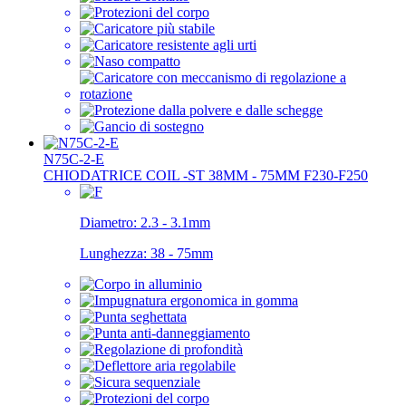
N75C-2-E
CHIODATRICE COIL -ST 38MM - 75MM F230-F250
Diametro:
2.3 - 3.1mm
Lunghezza:
38 - 75mm