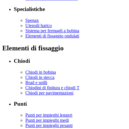
Specialistiche
Spenax
Utensili hartco
Sistema per fermagli a bobina
Elementi di fissaggio ondulati
Elementi di fissaggio
Chiodi
Chiodi in bobina
Chiodi in stecca
Brad e spilli
Chiodini di finitura e chiodi T
Chiodi per pavimentazioni
Punti
Punti per impieghi leggeri
Punti per impieghi medi
Punti per impieghi pesanti