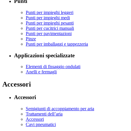
Punti
Punti per impieghi leggeri
Punti per impieghi medi
Punti per impieghi pesanti
Punti per cucitrici manuali
Punti per pavimentazioni
Pinze
Punti per imballaggi e tappezzeria
Applicazioni specializzate
Elementi di fissaggio ondulati
Anelli e fermagli
Accessori
Accessori
Semigiunti di accoppiamento per aria
Trattamenti dell’aria
Accessori
Cavi pneumatici