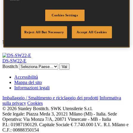
Larghezza corona
35.0 mm
Finitura
Liquido
Cookies Settings
Quantità per
2000
scatola
Reject All But Necessary
Accept All Cookies
Utensili compatibili
DS-SW22-E
Bostitch
Vai
Accessibilità
Mappa del sito
Informazioni legali
Imballaggio / Smaltimento e riciclaggio dei prodotti
Informativa
sulla privacy
Cookies
© 2026 Stanley Bostitch. SWK Utensilerie S.r.l.
Sede legale: Piazza Meda 3, 20121 Milano (MI) - Italia. Sede
Operativa: Via Monza 7/A, 20871 Vimercate - MB - Italia
P.I.: 01987190129. Capitale Sociale € 7.740.000 I.V.. R.I. Milano e
C.F.: 00888350154