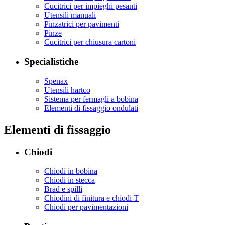
Cucitrici per impieghi pesanti
Utensili manuali
Pinzatrici per pavimenti
Pinze
Cucitrici per chiusura cartoni
Specialistiche
Spenax
Utensili hartco
Sistema per fermagli a bobina
Elementi di fissaggio ondulati
Elementi di fissaggio
Chiodi
Chiodi in bobina
Chiodi in stecca
Brad e spilli
Chiodini di finitura e chiodi T
Chiodi per pavimentazioni