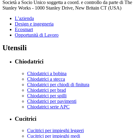
Società a Socio Unico soggetta a coord. e controllo da parte di The
Stanley Works - 1000 Stanley Drive, New Britain CT (USA)
L’azienda
Design e ingegneria
Ecosmart
Opportunità di Lavoro
Utensili
Chiodatrici
Chiodatrici a bobina
Chiodatrici a stecca
Chiodatrici per chiodi di finitura
Chiodatrici per brad
Chiodatrici per spilli
Chiodatrici per pavimenti
Chiodatrici serie APC
Cucitrici
Cucitrici per impieghi leggeri
Cucitrici per impieghi medi