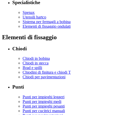
Specialistiche
Spenax
Utensili hartco
Sistema per fermagli a bobina
Elementi di fissaggio ondulati
Elementi di fissaggio
Chiodi
Chiodi in bobina
Chiodi in stecca
Brad e spilli
Chiodini di finitura e chiodi T
Chiodi per pavimentazioni
Punti
Punti per impieghi leggeri
Punti per impieghi medi
Punti per impieghi pesanti
Punti per cucitrici manuali