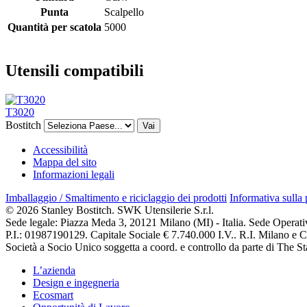
Punta
Scalpello
Quantità per scatola
5000
Utensili compatibili
T3020
Bostitch
Vai
Accessibilità
Mappa del sito
Informazioni legali
Imballaggio / Smaltimento e riciclaggio dei prodotti
Informativa sulla
© 2026 Stanley Bostitch. SWK Utensilerie S.r.l.
Sede legale: Piazza Meda 3, 20121 Milano (MI) - Italia. Sede Operat
P.I.: 01987190129. Capitale Sociale € 7.740.000 I.V.. R.I. Milano e
Società a Socio Unico soggetta a coord. e controllo da parte di The
L’azienda
Design e ingegneria
Ecosmart