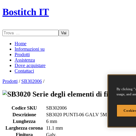
Bostitch IT
Vai
Home
Informazioni su
Prodotti
Assistenza
Dove acquistare
Contattaci
Prodotti
/
SB302006
/
By clicking “
Serie degli elementi di fissaggio
usage, and ass
Codice SKU
SB302006
Cookies
Descrizione
SB3020 PUNTI-06 GALV 5M
Lunghezza
6 mm
Larghezza corona
11.1 mm
Finitura
Galv.