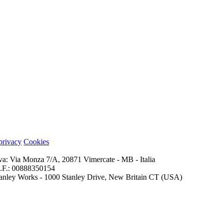
 privacy
Cookies
iva: Via Monza 7/A, 20871 Vimercate - MB - Italia
 C.F.: 00888350154
 Stanley Works - 1000 Stanley Drive, New Britain CT (USA)