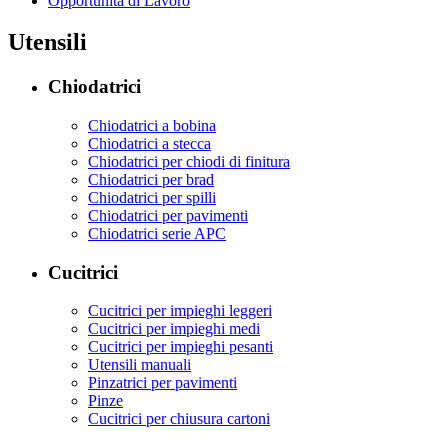
Opportunità di Lavoro
Utensili
Chiodatrici
Chiodatrici a bobina
Chiodatrici a stecca
Chiodatrici per chiodi di finitura
Chiodatrici per brad
Chiodatrici per spilli
Chiodatrici per pavimenti
Chiodatrici serie APC
Cucitrici
Cucitrici per impieghi leggeri
Cucitrici per impieghi medi
Cucitrici per impieghi pesanti
Utensili manuali
Pinzatrici per pavimenti
Pinze
Cucitrici per chiusura cartoni