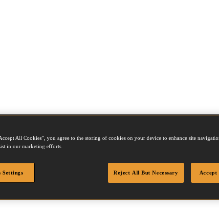
Accept All Cookies”, you agree to the storing of cookies on your device to enhance site navigation
ist in our marketing efforts.
SB16-2.50
 Settings
Reject All But Necessary
Accept 