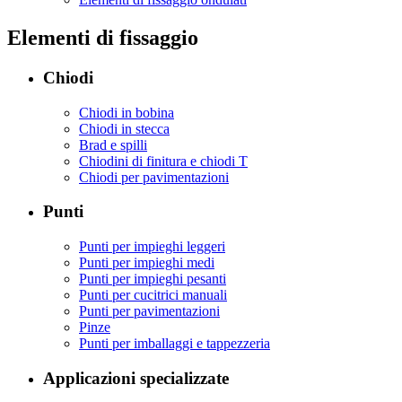
Elementi di fissaggio
Chiodi
Chiodi in bobina
Chiodi in stecca
Brad e spilli
Chiodini di finitura e chiodi T
Chiodi per pavimentazioni
Punti
Punti per impieghi leggeri
Punti per impieghi medi
Punti per impieghi pesanti
Punti per cucitrici manuali
Punti per pavimentazioni
Pinze
Punti per imballaggi e tappezzeria
Applicazioni specializzate