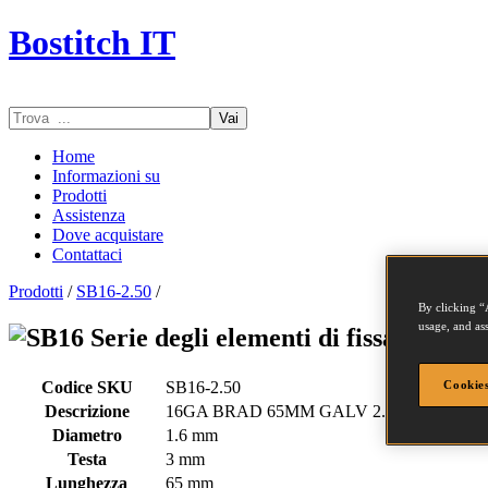
Bostitch IT
Vai
Home
Informazioni su
Prodotti
Assistenza
Dove acquistare
Contattaci
Prodotti
/
SB16-2.50
/
By clicking “
usage, and ass
Serie degli elementi di fissaggio - 
Codice SKU
SB16-2.50
Cookies
Descrizione
16GA BRAD 65MM GALV 2.5M
Diametro
1.6 mm
Testa
3 mm
Lunghezza
65 mm