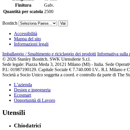
Finitura
Galv.
Quantità per scatola
2500
Bostitch
Vai
Accessibilità
Mappa del sito
Informazioni legali
Imballaggio / Smaltimento e riciclaggio dei prodotti
Informativa sulla
© 2026 Stanley Bostitch. SWK Utensilerie S.r.l.
Sede legale: Piazza Meda 3, 20121 Milano (MI) - Italia. Sede Operat
P.I.: 01987190129. Capitale Sociale € 7.740.000 I.V.. R.I. Milano e
Società a Socio Unico soggetta a coord. e controllo da parte di The
L’azienda
Design e ingegneria
Ecosmart
Opportunità di Lavoro
Utensili
Chiodatrici