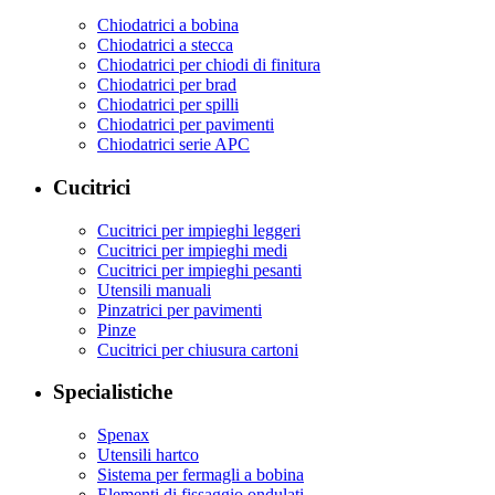
Chiodatrici a bobina
Chiodatrici a stecca
Chiodatrici per chiodi di finitura
Chiodatrici per brad
Chiodatrici per spilli
Chiodatrici per pavimenti
Chiodatrici serie APC
Cucitrici
Cucitrici per impieghi leggeri
Cucitrici per impieghi medi
Cucitrici per impieghi pesanti
Utensili manuali
Pinzatrici per pavimenti
Pinze
Cucitrici per chiusura cartoni
Specialistiche
Spenax
Utensili hartco
Sistema per fermagli a bobina
Elementi di fissaggio ondulati