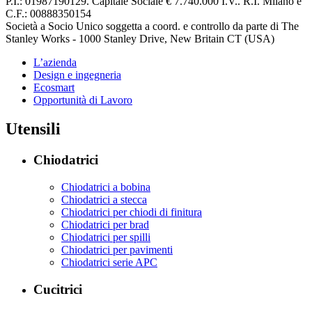
P.I.: 01987190129. Capitale Sociale € 7.740.000 I.V.. R.I. Milano e
C.F.: 00888350154
Società a Socio Unico soggetta a coord. e controllo da parte di The
Stanley Works - 1000 Stanley Drive, New Britain CT (USA)
L’azienda
Design e ingegneria
Ecosmart
Opportunità di Lavoro
Utensili
Chiodatrici
Chiodatrici a bobina
Chiodatrici a stecca
Chiodatrici per chiodi di finitura
Chiodatrici per brad
Chiodatrici per spilli
Chiodatrici per pavimenti
Chiodatrici serie APC
Cucitrici