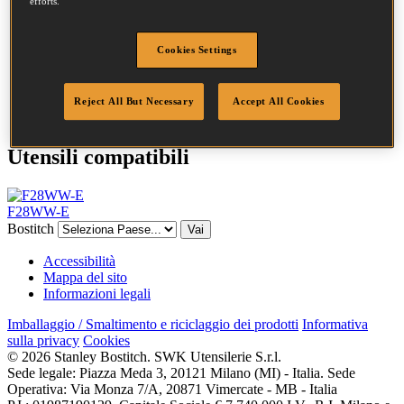
Testa
7.5 mm
efforts.
Lunghezza
50 mm
Profilo
Anello
Cookies Settings
Finitura
Brillante
Quantità per scatola
2000
DoP
DOP-EU_28_NRB
Reject All But Necessary
Accept All Cookies
Utensili compatibili
F28WW-E
Bostitch
Vai
Accessibilità
Mappa del sito
Informazioni legali
Imballaggio / Smaltimento e riciclaggio dei prodotti
Informativa
sulla privacy
Cookies
© 2026 Stanley Bostitch. SWK Utensilerie S.r.l.
Sede legale: Piazza Meda 3, 20121 Milano (MI) - Italia. Sede
Operativa: Via Monza 7/A, 20871 Vimercate - MB - Italia