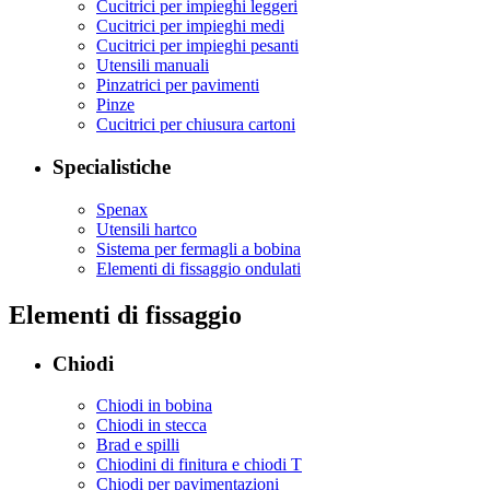
Cucitrici per impieghi leggeri
Cucitrici per impieghi medi
Cucitrici per impieghi pesanti
Utensili manuali
Pinzatrici per pavimenti
Pinze
Cucitrici per chiusura cartoni
Specialistiche
Spenax
Utensili hartco
Sistema per fermagli a bobina
Elementi di fissaggio ondulati
Elementi di fissaggio
Chiodi
Chiodi in bobina
Chiodi in stecca
Brad e spilli
Chiodini di finitura e chiodi T
Chiodi per pavimentazioni