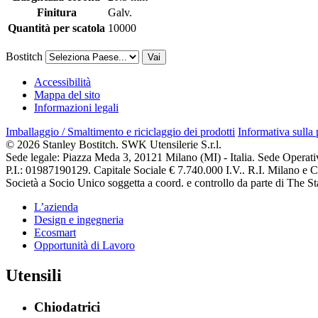
Finitura
Galv.
Quantità per scatola
10000
Bostitch
Vai
Accessibilità
Mappa del sito
Informazioni legali
Imballaggio / Smaltimento e riciclaggio dei prodotti
Informativa sulla
© 2026 Stanley Bostitch. SWK Utensilerie S.r.l.
Sede legale: Piazza Meda 3, 20121 Milano (MI) - Italia. Sede Operat
P.I.: 01987190129. Capitale Sociale € 7.740.000 I.V.. R.I. Milano e
Società a Socio Unico soggetta a coord. e controllo da parte di The
L’azienda
Design e ingegneria
Ecosmart
Opportunità di Lavoro
Utensili
Chiodatrici