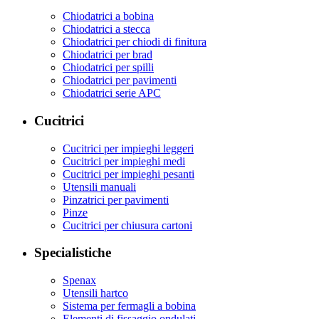
Chiodatrici a bobina
Chiodatrici a stecca
Chiodatrici per chiodi di finitura
Chiodatrici per brad
Chiodatrici per spilli
Chiodatrici per pavimenti
Chiodatrici serie APC
Cucitrici
Cucitrici per impieghi leggeri
Cucitrici per impieghi medi
Cucitrici per impieghi pesanti
Utensili manuali
Pinzatrici per pavimenti
Pinze
Cucitrici per chiusura cartoni
Specialistiche
Spenax
Utensili hartco
Sistema per fermagli a bobina
Elementi di fissaggio ondulati