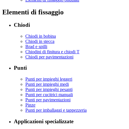
Elementi di fissaggio
Chiodi
Chiodi in bobina
Chiodi in stecca
Brad e spilli
Chiodini di finitura e chiodi T
Chiodi per pavimentazioni
Punti
Punti per impieghi leggeri
Punti per impieghi medi
Punti per impieghi pesanti
Punti per cucitrici manuali
Punti per pavimentazioni
Pinze
Punti per imballaggi e tappezzeria
Applicazioni specializzate