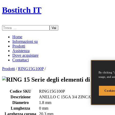
Bostitch IT
Vai
Home
Informazioni su
Prodotti
Assistenza
Dove acquistare
Contattaci
Prodotti
/
RING15G100P
/
By clicking “
usage, and ass
Serie degli elementi di fissag
Codice SKU
RING15G100P
Cookies
Descrizione
ANELLO C 15GA 3/4 ZINCATI PUNTA S
Diametro
1.8 mm
Lunghezza
0 mm
Larghezza corona
20.3 mm