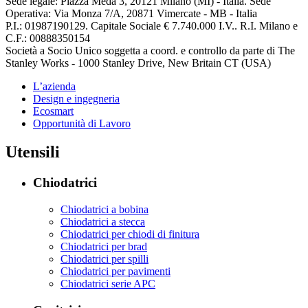
Sede legale: Piazza Meda 3, 20121 Milano (MI) - Italia. Sede
Operativa: Via Monza 7/A, 20871 Vimercate - MB - Italia
P.I.: 01987190129. Capitale Sociale € 7.740.000 I.V.. R.I. Milano e
C.F.: 00888350154
Società a Socio Unico soggetta a coord. e controllo da parte di The
Stanley Works - 1000 Stanley Drive, New Britain CT (USA)
L’azienda
Design e ingegneria
Ecosmart
Opportunità di Lavoro
Utensili
Chiodatrici
Chiodatrici a bobina
Chiodatrici a stecca
Chiodatrici per chiodi di finitura
Chiodatrici per brad
Chiodatrici per spilli
Chiodatrici per pavimenti
Chiodatrici serie APC