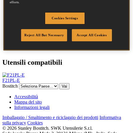
efforts.
Testa
6.7 mm
Lunghezza
65 mm
Profilo
Anello
Cookies Settings
Finitura
G50
Quantità per
2000
Reject All But Necessary
Accept All Cookies
scatola
DoP
DOP-EU_28_RRHD_B
Utensili compatibili
F21PL-E
Bostitch
Vai
Accessibilità
Mappa del sito
Informazioni legali
Imballaggio / Smaltimento e riciclaggio dei prodotti
Informativa
sulla privacy
Cookies
© 2026 Stanley Bostitch. SWK Utensilerie S.r.l.