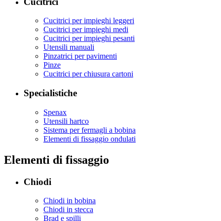
Cucitrici
Cucitrici per impieghi leggeri
Cucitrici per impieghi medi
Cucitrici per impieghi pesanti
Utensili manuali
Pinzatrici per pavimenti
Pinze
Cucitrici per chiusura cartoni
Specialistiche
Spenax
Utensili hartco
Sistema per fermagli a bobina
Elementi di fissaggio ondulati
Elementi di fissaggio
Chiodi
Chiodi in bobina
Chiodi in stecca
Brad e spilli