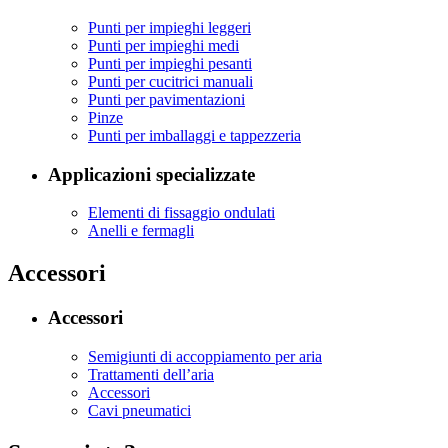
Punti per impieghi leggeri
Punti per impieghi medi
Punti per impieghi pesanti
Punti per cucitrici manuali
Punti per pavimentazioni
Pinze
Punti per imballaggi e tappezzeria
Applicazioni specializzate
Elementi di fissaggio ondulati
Anelli e fermagli
Accessori
Accessori
Semigiunti di accoppiamento per aria
Trattamenti dell’aria
Accessori
Cavi pneumatici