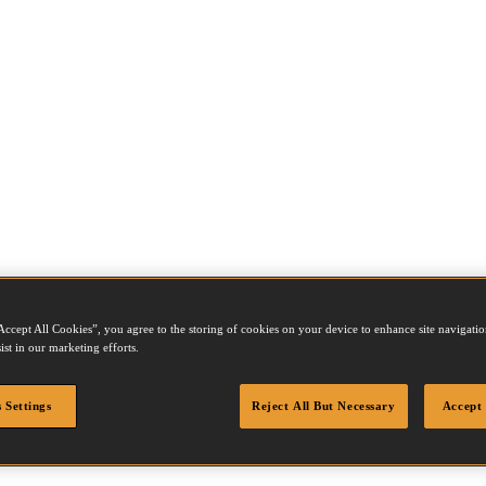
Accept All Cookies”, you agree to the storing of cookies on your device to enhance site navigation
2870
ist in our marketing efforts.
 Settings
Reject All But Necessary
Accept 