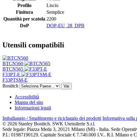
Profilo
Liscio
Finitura
Semplice
Quantità per scatola
2200
DoP
DOP-EU_28_DPB
Utensili compatibili
BTCN560
BTCN565
F33PT-E
F33PTSM-E
Bostitch
Vai
Accessibilità
Mappa del sito
Informazioni legali
Imballaggio / Smaltimento e riciclaggio dei prodotti
Informativa sulla
© 2026 Stanley Bostitch. SWK Utensilerie S.r.l.
Sede legale: Piazza Meda 3, 20121 Milano (MI) - Italia. Sede Operat
P.I.: 01987190129. Capitale Sociale € 7.740.000 I.V.. R.I. Milano e