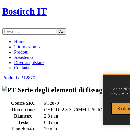
Bostitch IT
Vai
Home
Informazioni su
Prodotti
Assistenza
Dove acquistare
Contattaci
Prodotti
/
PT2870
/
By clicking “
Serie degli elementi di fissaggio - PT
usage, and ass
Codice SKU
PT2870
Cookies
Descrizione
CHIODI 2.8 X 70MM LISCIO
Diametro
2.8 mm
Testa
6.8 mm
Lunghezza
70 mm