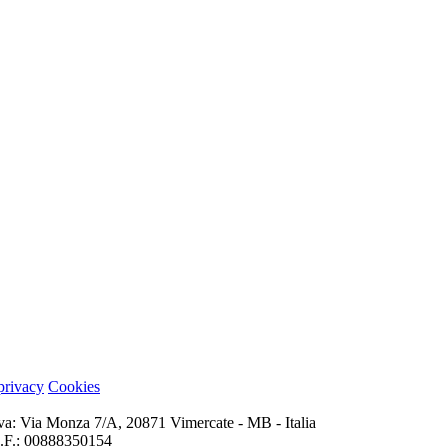
 privacy
Cookies
iva: Via Monza 7/A, 20871 Vimercate - MB - Italia
 C.F.: 00888350154