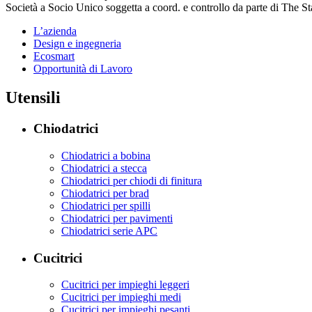
Società a Socio Unico soggetta a coord. e controllo da parte di The
L’azienda
Design e ingegneria
Ecosmart
Opportunità di Lavoro
Utensili
Chiodatrici
Chiodatrici a bobina
Chiodatrici a stecca
Chiodatrici per chiodi di finitura
Chiodatrici per brad
Chiodatrici per spilli
Chiodatrici per pavimenti
Chiodatrici serie APC
Cucitrici
Cucitrici per impieghi leggeri
Cucitrici per impieghi medi
Cucitrici per impieghi pesanti