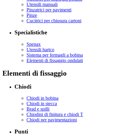
Utensili manuali
Pinzatrici per pavimenti
Pinze
Cucitrici per chiusura cartoni
Specialistiche
Spenax
Utensili hartco
Sistema per fermagli a bobina
Elementi di fissaggio ondulati
Elementi di fissaggio
Chiodi
Chiodi in bobina
Chiodi in stecca
Brad e spilli
Chiodini di finitura e chiodi T
Chiodi per pavimentazioni
Punti