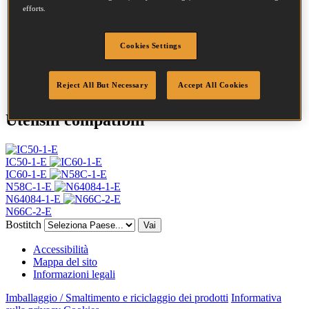
Testa
4.5 mm
efforts.
Lunghezza
50 mm
Profilo
Semplice
Finitura
Brillante
Cookies Settings
Quantità per scatola
13200
DoP
DOP-EU_23_RPB
Reject All But Necessary
Accept All Cookies
Utensili compatibili
IC50-1-E
IC60-1-E
N58C-1-E
N64084-1-E
N66C-2-E
Bostitch
Vai
Accessibilità
Mappa del sito
Informazioni legali
Imballaggio / Smaltimento e riciclaggio dei prodotti
Informativa