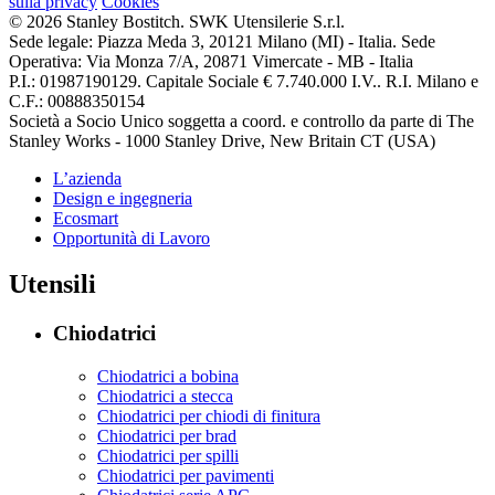
sulla privacy
Cookies
© 2026 Stanley Bostitch. SWK Utensilerie S.r.l.
Sede legale: Piazza Meda 3, 20121 Milano (MI) - Italia. Sede
Operativa: Via Monza 7/A, 20871 Vimercate - MB - Italia
P.I.: 01987190129. Capitale Sociale € 7.740.000 I.V.. R.I. Milano e
C.F.: 00888350154
Società a Socio Unico soggetta a coord. e controllo da parte di The
Stanley Works - 1000 Stanley Drive, New Britain CT (USA)
L’azienda
Design e ingegneria
Ecosmart
Opportunità di Lavoro
Utensili
Chiodatrici
Chiodatrici a bobina
Chiodatrici a stecca
Chiodatrici per chiodi di finitura
Chiodatrici per brad
Chiodatrici per spilli
Chiodatrici per pavimenti