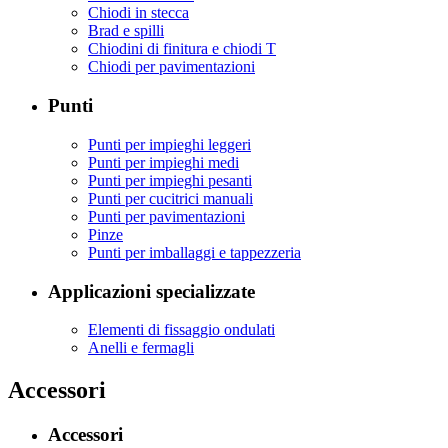
Chiodi in stecca
Brad e spilli
Chiodini di finitura e chiodi T
Chiodi per pavimentazioni
Punti
Punti per impieghi leggeri
Punti per impieghi medi
Punti per impieghi pesanti
Punti per cucitrici manuali
Punti per pavimentazioni
Pinze
Punti per imballaggi e tappezzeria
Applicazioni specializzate
Elementi di fissaggio ondulati
Anelli e fermagli
Accessori
Accessori