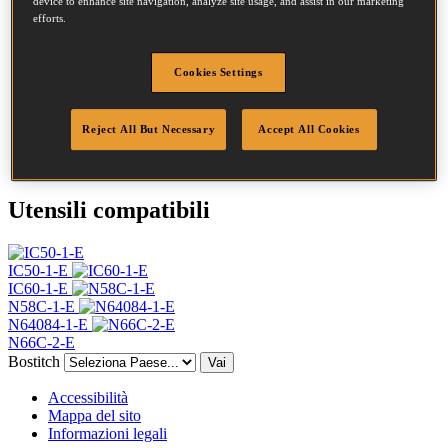
device to enhance site navigation, analyze site usage, and assist in our marketing
Testa
4.5 mm
efforts.
Lunghezza
45 mm
Profilo
Anello
Cookies Settings
Finitura
G8
Punta
Punta piatta
Quantità per
Reject All But Necessary
Accept All Cookies
21000
scatola
Utensili compatibili
IC50-1-E
IC60-1-E
N58C-1-E
N64084-1-E
N66C-2-E
Bostitch
Vai
Accessibilità
Mappa del sito
Informazioni legali