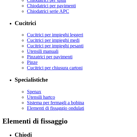
Chiodatrici per spilli
Chiodatrici per pavimenti
Chiodatrici serie APC
Cucitrici
Cucitrici per impieghi leggeri
Cucitrici per impieghi medi
Cucitrici per impieghi pesanti
Utensili manuali
Pinzatrici per pavimenti
Pinze
Cucitrici per chiusura cartoni
Specialistiche
Spenax
Utensili hartco
Sistema per fermagli a bobina
Elementi di fissaggio ondulati
Elementi di fissaggio
Chiodi