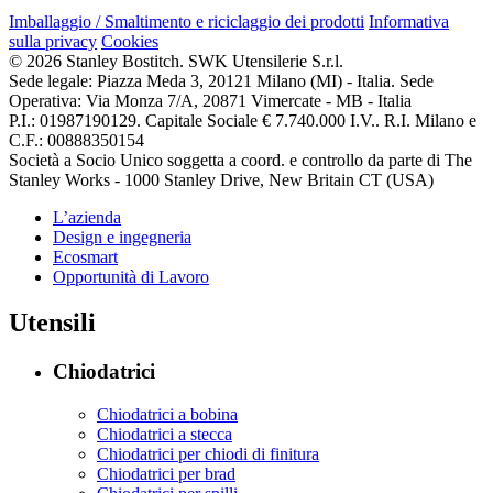
Imballaggio / Smaltimento e riciclaggio dei prodotti
Informativa
sulla privacy
Cookies
© 2026 Stanley Bostitch. SWK Utensilerie S.r.l.
Sede legale: Piazza Meda 3, 20121 Milano (MI) - Italia. Sede
Operativa: Via Monza 7/A, 20871 Vimercate - MB - Italia
P.I.: 01987190129. Capitale Sociale € 7.740.000 I.V.. R.I. Milano e
C.F.: 00888350154
Società a Socio Unico soggetta a coord. e controllo da parte di The
Stanley Works - 1000 Stanley Drive, New Britain CT (USA)
L’azienda
Design e ingegneria
Ecosmart
Opportunità di Lavoro
Utensili
Chiodatrici
Chiodatrici a bobina
Chiodatrici a stecca
Chiodatrici per chiodi di finitura
Chiodatrici per brad