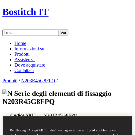
Bostitch IT
Vai
Home
Informazioni su
Prodotti
Assistenza
Dove acquistare
Contattaci
Prodotti
/
N203R45G8FPQ
/
Serie degli elementi di fissaggio -
N203R45G8FPQ
Codice SKU
N203R45G8FPQ
CHIODI COIL 2.03-45 RING GAL8 FP
Descrizione
17.5M
By clicking “Accept All Cookies”, you agree to the storing of cookies on your
Diametro
2.03 mm