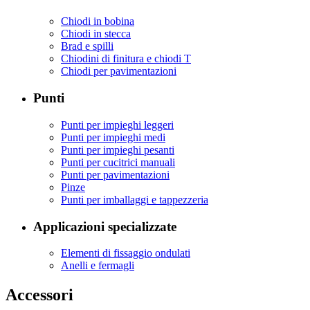
Chiodi in bobina
Chiodi in stecca
Brad e spilli
Chiodini di finitura e chiodi T
Chiodi per pavimentazioni
Punti
Punti per impieghi leggeri
Punti per impieghi medi
Punti per impieghi pesanti
Punti per cucitrici manuali
Punti per pavimentazioni
Pinze
Punti per imballaggi e tappezzeria
Applicazioni specializzate
Elementi di fissaggio ondulati
Anelli e fermagli
Accessori