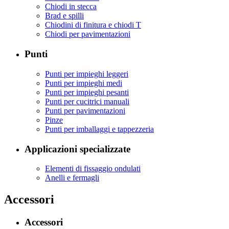
Chiodi in stecca
Brad e spilli
Chiodini di finitura e chiodi T
Chiodi per pavimentazioni
Punti
Punti per impieghi leggeri
Punti per impieghi medi
Punti per impieghi pesanti
Punti per cucitrici manuali
Punti per pavimentazioni
Pinze
Punti per imballaggi e tappezzeria
Applicazioni specializzate
Elementi di fissaggio ondulati
Anelli e fermagli
Accessori
Accessori