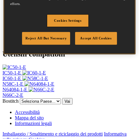
Testa
4.5 mm
efforts.
Lunghezza
35 mm
Profilo
Anello
Finitura
Brillante
Cookies Settings
Quantità per scatola
24500
DoP
DOP-EU_20_RRB
Reject All But Necessary
Accept All Cookies
Utensili compatibili
IC50-1-E
IC60-1-E
N58C-1-E
N64084-1-E
N66C-2-E
Bostitch
Vai
Accessibilità
Mappa del sito
Informazioni legali
Imballaggio / Smaltimento e riciclaggio dei prodotti
Informativa