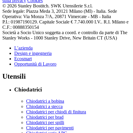
sulla privacy
Cookies
© 2026 Stanley Bostitch. SWK Utensilerie S.r.l.
Sede legale: Piazza Meda 3, 20121 Milano (MI) - Italia. Sede
Operativa: Via Monza 7/A, 20871 Vimercate - MB - Italia
P.I.: 01987190129. Capitale Sociale € 7.740.000 I.V.. R.I. Milano e
C.F.: 00888350154
Società a Socio Unico soggetta a coord. e controllo da parte di The
Stanley Works - 1000 Stanley Drive, New Britain CT (USA)
L’azienda
Design e ingegneria
Ecosmart
Opportunità di Lavoro
Utensili
Chiodatrici
Chiodatrici a bobina
Chiodatrici a stecca
Chiodatrici per chiodi di finitura
Chiodatrici per brad
Chiodatrici per spilli
Chiodatrici per pavimenti