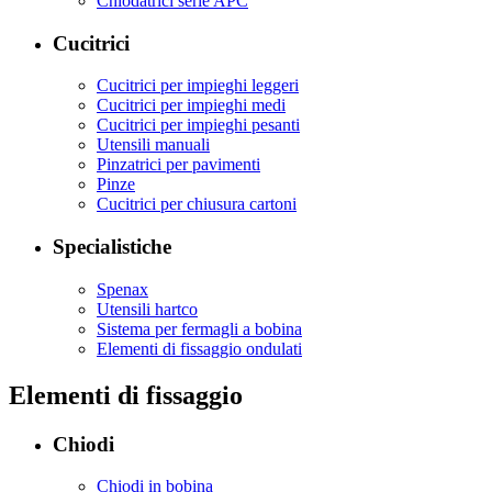
Chiodatrici serie APC
Cucitrici
Cucitrici per impieghi leggeri
Cucitrici per impieghi medi
Cucitrici per impieghi pesanti
Utensili manuali
Pinzatrici per pavimenti
Pinze
Cucitrici per chiusura cartoni
Specialistiche
Spenax
Utensili hartco
Sistema per fermagli a bobina
Elementi di fissaggio ondulati
Elementi di fissaggio
Chiodi
Chiodi in bobina