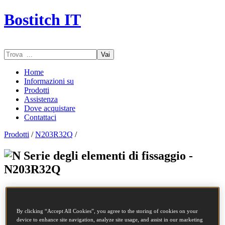
Bostitch IT
Vai
Home
Informazioni su
Prodotti
Assistenza
Dove acquistare
Contattaci
Prodotti
/
N203R32Q
/
Serie degli elementi di fissaggio -
N203R32Q
Codice SKU
N203R32Q
Descrizione
CHIODI COIL
By clicking “Accept All Cookies”, you agree to the storing of cookies on your
Diametro
2.03 mm
device to enhance site navigation, analyze site usage, and assist in our marketing