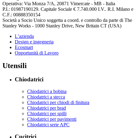
Operativa: Via Monza 7/A, 20871 Vimercate - MB - Italia
P.I.: 01987190129. Capitale Sociale € 7.740.000 I.V.. R.I. Milano e
C.F.: 00888350154
Società a Socio Unico soggetta a coord. e controllo da parte di The
Stanley Works - 1000 Stanley Drive, New Britain CT (USA)
L’azienda
Design e ingegneria
Ecosmart
Opportunità di Lavoro
Utensili
Chiodatrici
Chiodatrici a bobina
Chiodatrici a stecca
Chiodatrici per chiodi di finitura
Chiodatrici per brad
Chiodatrici per spilli
Chiodatrici per pavimenti
Chiodatrici serie APC
Cucitrici