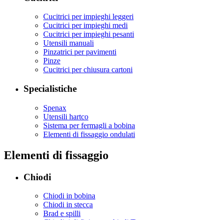
Cucitrici per impieghi leggeri
Cucitrici per impieghi medi
Cucitrici per impieghi pesanti
Utensili manuali
Pinzatrici per pavimenti
Pinze
Cucitrici per chiusura cartoni
Specialistiche
Spenax
Utensili hartco
Sistema per fermagli a bobina
Elementi di fissaggio ondulati
Elementi di fissaggio
Chiodi
Chiodi in bobina
Chiodi in stecca
Brad e spilli