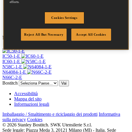
Lunghezza
32 mm
efforts.
Profilo
Anello
Quantità per scatola
28000
Cookies Settings
DoP
DOP-EU_20_RRB
Reject All But Necessary
Accept All Cookies
Utensili compatibili
IC50-1-E
IC60-1-E
N58C-1-E
N64084-1-E
N66C-2-E
Bostitch
Vai
Accessibilità
Mappa del sito
Informazioni legali
Imballaggio / Smaltimento e riciclaggio dei prodotti
Informativa
sulla privacy
Cookies
© 2026 Stanley Bostitch. SWK Utensilerie S.r.l.
Sede legale: Piazza Meda 3, 20121 Milano (MI) - Italia. Sede