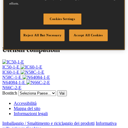
Testa
4.5 mm
efforts.
Lunghezza
32 mm
Profilo
Anello
Finitura
Brillante
Cookies Settings
Quantità per scatola
28000
DoP
DOP-EU_20_RRB
Reject All But Necessary
Accept All Cookies
Utensili compatibili
IC50-1-E
IC60-1-E
N58C-1-E
N64084-1-E
N66C-2-E
Bostitch
Vai
Accessibilità
Mappa del sito
Informazioni legali
Imballaggio / Smaltimento e riciclaggio dei prodotti
Informativa