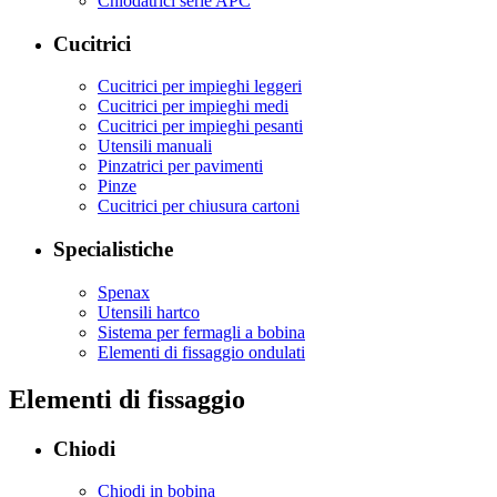
Chiodatrici serie APC
Cucitrici
Cucitrici per impieghi leggeri
Cucitrici per impieghi medi
Cucitrici per impieghi pesanti
Utensili manuali
Pinzatrici per pavimenti
Pinze
Cucitrici per chiusura cartoni
Specialistiche
Spenax
Utensili hartco
Sistema per fermagli a bobina
Elementi di fissaggio ondulati
Elementi di fissaggio
Chiodi
Chiodi in bobina