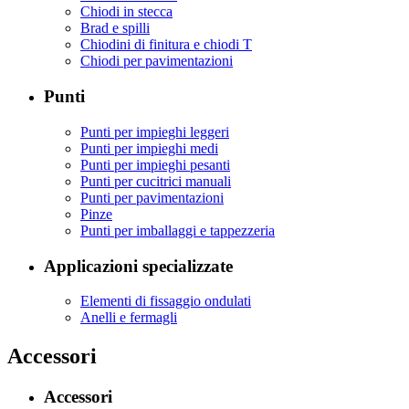
Chiodi in stecca
Brad e spilli
Chiodini di finitura e chiodi T
Chiodi per pavimentazioni
Punti
Punti per impieghi leggeri
Punti per impieghi medi
Punti per impieghi pesanti
Punti per cucitrici manuali
Punti per pavimentazioni
Pinze
Punti per imballaggi e tappezzeria
Applicazioni specializzate
Elementi di fissaggio ondulati
Anelli e fermagli
Accessori
Accessori