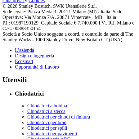
sulla privacy
Cookies
© 2026 Stanley Bostitch. SWK Utensilerie S.r.l.
Sede legale: Piazza Meda 3, 20121 Milano (MI) - Italia. Sede
Operativa: Via Monza 7/A, 20871 Vimercate - MB - Italia
P.I.: 01987190129. Capitale Sociale € 7.740.000 I.V.. R.I. Milano e
C.F.: 00888350154
Società a Socio Unico soggetta a coord. e controllo da parte di The
Stanley Works - 1000 Stanley Drive, New Britain CT (USA)
L’azienda
Design e ingegneria
Ecosmart
Opportunità di Lavoro
Utensili
Chiodatrici
Chiodatrici a bobina
Chiodatrici a stecca
Chiodatrici per chiodi di finitura
Chiodatrici per brad
Chiodatrici per spilli
Chiodatrici per pavimenti