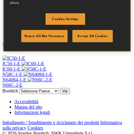
Lunghezza
32 mm
efforts.
Profilo
Anello
Finitura
G8
Cookies Settings
Quantità per scatola
28000
DoP
DOP-EU_20_RRG8
Reject All But Necessary
Accept All Cookies
Utensili compatibili
IC50-1-E
IC60-1-E
N58C-1-E
N64084-1-E
N66C-2-E
Bostitch
Vai
Accessibilità
Mappa del sito
Informazioni legali
Imballaggio / Smaltimento e riciclaggio dei prodotti
Informativa
sulla privacy
Cookies
© 2026 Stanley Bostitch. SWK Utensilerie S.r.l.