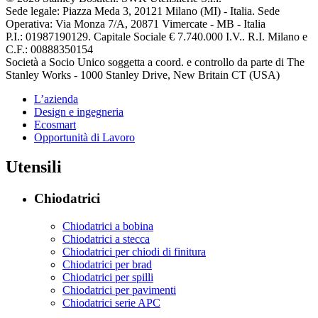
Sede legale: Piazza Meda 3, 20121 Milano (MI) - Italia. Sede
Operativa: Via Monza 7/A, 20871 Vimercate - MB - Italia
P.I.: 01987190129. Capitale Sociale € 7.740.000 I.V.. R.I. Milano e
C.F.: 00888350154
Società a Socio Unico soggetta a coord. e controllo da parte di The
Stanley Works - 1000 Stanley Drive, New Britain CT (USA)
L’azienda
Design e ingegneria
Ecosmart
Opportunità di Lavoro
Utensili
Chiodatrici
Chiodatrici a bobina
Chiodatrici a stecca
Chiodatrici per chiodi di finitura
Chiodatrici per brad
Chiodatrici per spilli
Chiodatrici per pavimenti
Chiodatrici serie APC