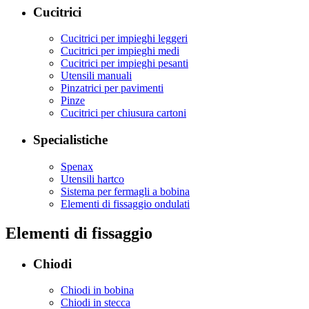
Cucitrici
Cucitrici per impieghi leggeri
Cucitrici per impieghi medi
Cucitrici per impieghi pesanti
Utensili manuali
Pinzatrici per pavimenti
Pinze
Cucitrici per chiusura cartoni
Specialistiche
Spenax
Utensili hartco
Sistema per fermagli a bobina
Elementi di fissaggio ondulati
Elementi di fissaggio
Chiodi
Chiodi in bobina
Chiodi in stecca