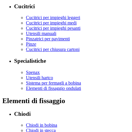
Cucitrici
Cucitrici per impieghi leggeri
Cucitrici per impieghi medi
Cucitrici per impieghi pesanti
Utensili manuali
Pinzatrici per pavimenti
Pinze
Cucitrici per chiusura cartoni
Specialistiche
Spenax
Utensili hartco
Sistema per fermagli a bobina
Elementi di fissaggio ondulati
Elementi di fissaggio
Chiodi
Chiodi in bobina
Chiodi in stecca