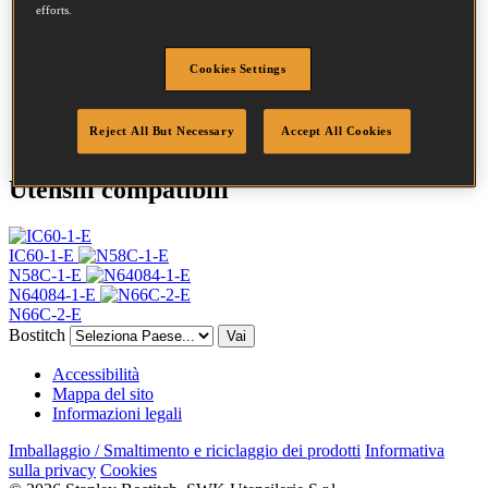
Testa
4.5 mm
efforts.
Lunghezza
55 mm
Profilo
Semplice
Cookies Settings
Finitura
Brillante
Punta
Scalpello
Quantità per scatola
20000
Reject All But Necessary
Accept All Cookies
Utensili compatibili
IC60-1-E
N58C-1-E
N64084-1-E
N66C-2-E
Bostitch
Vai
Accessibilità
Mappa del sito
Informazioni legali
Imballaggio / Smaltimento e riciclaggio dei prodotti
Informativa
sulla privacy
Cookies