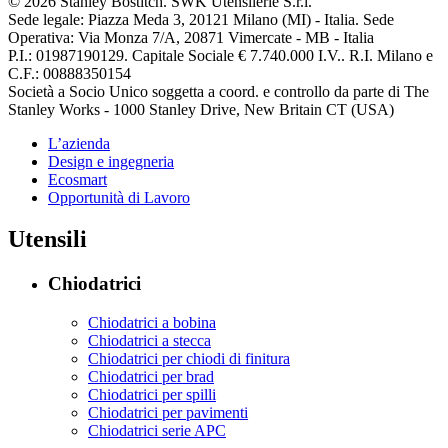
© 2026 Stanley Bostitch. SWK Utensilerie S.r.l.
Sede legale: Piazza Meda 3, 20121 Milano (MI) - Italia. Sede
Operativa: Via Monza 7/A, 20871 Vimercate - MB - Italia
P.I.: 01987190129. Capitale Sociale € 7.740.000 I.V.. R.I. Milano e
C.F.: 00888350154
Società a Socio Unico soggetta a coord. e controllo da parte di The
Stanley Works - 1000 Stanley Drive, New Britain CT (USA)
L’azienda
Design e ingegneria
Ecosmart
Opportunità di Lavoro
Utensili
Chiodatrici
Chiodatrici a bobina
Chiodatrici a stecca
Chiodatrici per chiodi di finitura
Chiodatrici per brad
Chiodatrici per spilli
Chiodatrici per pavimenti
Chiodatrici serie APC