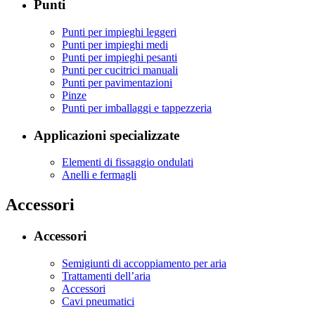
Punti
Punti per impieghi leggeri
Punti per impieghi medi
Punti per impieghi pesanti
Punti per cucitrici manuali
Punti per pavimentazioni
Pinze
Punti per imballaggi e tappezzeria
Applicazioni specializzate
Elementi di fissaggio ondulati
Anelli e fermagli
Accessori
Accessori
Semigiunti di accoppiamento per aria
Trattamenti dell’aria
Accessori
Cavi pneumatici