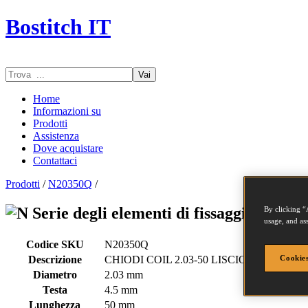
Bostitch IT
Vai
Home
Informazioni su
Prodotti
Assistenza
Dove acquistare
Contattaci
Prodotti
/
N20350Q
/
Serie degli elementi di fissaggio - N20
By clicking “
usage, and ass
Codice SKU
N20350Q
Descrizione
CHIODI COIL 2.03-50 LISCIO 14M
Cookies
Diametro
2.03 mm
Testa
4.5 mm
Lunghezza
50 mm