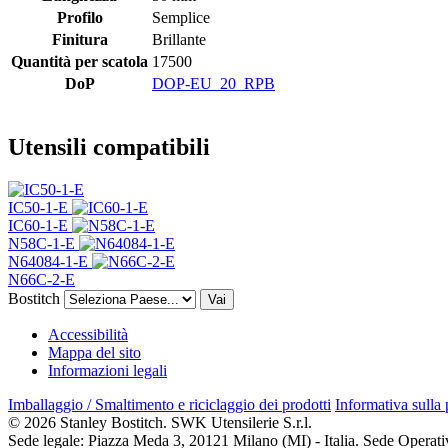
Profilo
Semplice
Finitura
Brillante
Quantità per scatola
17500
DoP
DOP-EU_20_RPB
Utensili compatibili
IC50-1-E
IC60-1-E
N58C-1-E
N64084-1-E
N66C-2-E
Bostitch
Vai
Accessibilità
Mappa del sito
Informazioni legali
Imballaggio / Smaltimento e riciclaggio dei prodotti
Informativa sulla
© 2026 Stanley Bostitch. SWK Utensilerie S.r.l.
Sede legale: Piazza Meda 3, 20121 Milano (MI) - Italia. Sede Operat