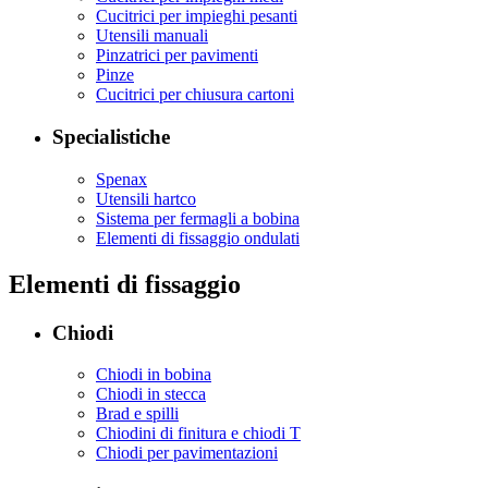
Cucitrici per impieghi pesanti
Utensili manuali
Pinzatrici per pavimenti
Pinze
Cucitrici per chiusura cartoni
Specialistiche
Spenax
Utensili hartco
Sistema per fermagli a bobina
Elementi di fissaggio ondulati
Elementi di fissaggio
Chiodi
Chiodi in bobina
Chiodi in stecca
Brad e spilli
Chiodini di finitura e chiodi T
Chiodi per pavimentazioni