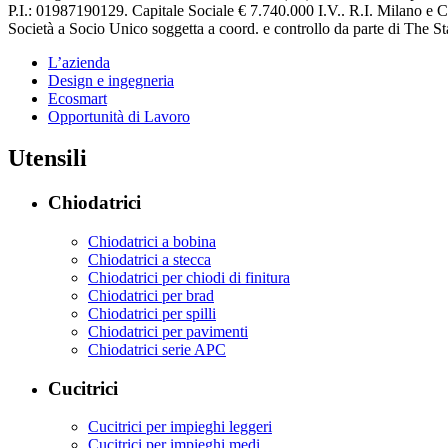
P.I.: 01987190129. Capitale Sociale € 7.740.000 I.V.. R.I. Milano e
Società a Socio Unico soggetta a coord. e controllo da parte di The
L’azienda
Design e ingegneria
Ecosmart
Opportunità di Lavoro
Utensili
Chiodatrici
Chiodatrici a bobina
Chiodatrici a stecca
Chiodatrici per chiodi di finitura
Chiodatrici per brad
Chiodatrici per spilli
Chiodatrici per pavimenti
Chiodatrici serie APC
Cucitrici
Cucitrici per impieghi leggeri
Cucitrici per impieghi medi