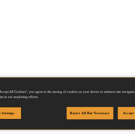
350Q
Accept All Cookies”, you agree to the storing of cookies on your device to enhance site navigation
ist in our marketing efforts.
 Settings
Reject All But Necessary
Accept 