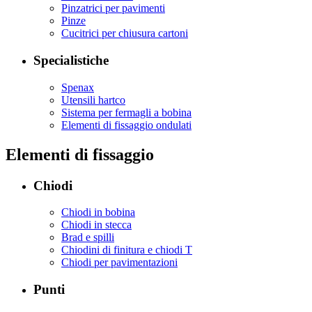
Pinzatrici per pavimenti
Pinze
Cucitrici per chiusura cartoni
Specialistiche
Spenax
Utensili hartco
Sistema per fermagli a bobina
Elementi di fissaggio ondulati
Elementi di fissaggio
Chiodi
Chiodi in bobina
Chiodi in stecca
Brad e spilli
Chiodini di finitura e chiodi T
Chiodi per pavimentazioni
Punti