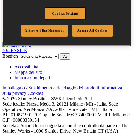
Testa
3.2 mm
Lunghezza
50 mm
Quantità per scatola
3655
Cookies Settings
Utensili compatibili
Reject All But Necessary
Accept All Cookies
N62FNSP-E
Bostitch
Vai
Accessibilità
Mappa del sito
Informazioni legali
Imballaggio / Smaltimento e riciclaggio dei prodotti
Informativa
sulla privacy
Cookies
© 2026 Stanley Bostitch. SWK Utensilerie S.r.l.
Sede legale: Piazza Meda 3, 20121 Milano (MI) - Italia. Sede
Operativa: Via Monza 7/A, 20871 Vimercate - MB - Italia
P.I.: 01987190129. Capitale Sociale € 7.740.000 I.V.. R.I. Milano e
C.F.: 00888350154
Società a Socio Unico soggetta a coord. e controllo da parte di The
Stanley Works - 1000 Stanley Drive, New Britain CT (USA)