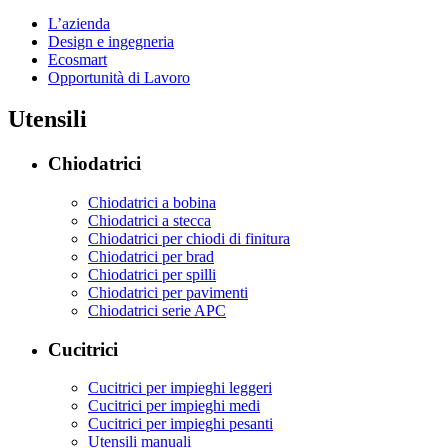
L’azienda
Design e ingegneria
Ecosmart
Opportunità di Lavoro
Utensili
Chiodatrici
Chiodatrici a bobina
Chiodatrici a stecca
Chiodatrici per chiodi di finitura
Chiodatrici per brad
Chiodatrici per spilli
Chiodatrici per pavimenti
Chiodatrici serie APC
Cucitrici
Cucitrici per impieghi leggeri
Cucitrici per impieghi medi
Cucitrici per impieghi pesanti
Utensili manuali