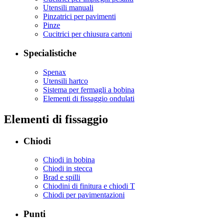
Utensili manuali
Pinzatrici per pavimenti
Pinze
Cucitrici per chiusura cartoni
Specialistiche
Spenax
Utensili hartco
Sistema per fermagli a bobina
Elementi di fissaggio ondulati
Elementi di fissaggio
Chiodi
Chiodi in bobina
Chiodi in stecca
Brad e spilli
Chiodini di finitura e chiodi T
Chiodi per pavimentazioni
Punti