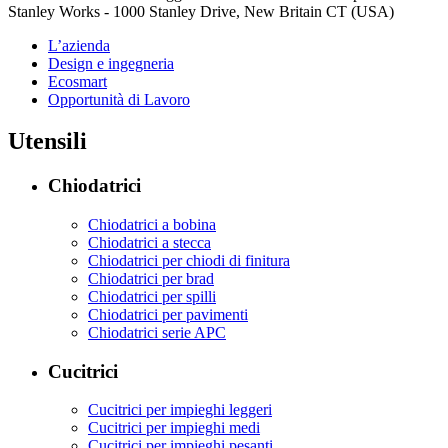
Stanley Works - 1000 Stanley Drive, New Britain CT (USA)
L’azienda
Design e ingegneria
Ecosmart
Opportunità di Lavoro
Utensili
Chiodatrici
Chiodatrici a bobina
Chiodatrici a stecca
Chiodatrici per chiodi di finitura
Chiodatrici per brad
Chiodatrici per spilli
Chiodatrici per pavimenti
Chiodatrici serie APC
Cucitrici
Cucitrici per impieghi leggeri
Cucitrici per impieghi medi
Cucitrici per impieghi pesanti