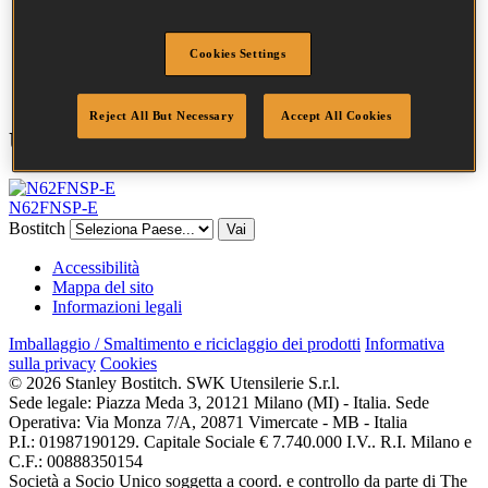
Testa
3.2 mm
Lunghezza
45 mm
Finitura
Inossidabile
Cookies Settings
Quantità per scatola
3655
Reject All But Necessary
Accept All Cookies
Utensili compatibili
N62FNSP-E
Bostitch
Vai
Accessibilità
Mappa del sito
Informazioni legali
Imballaggio / Smaltimento e riciclaggio dei prodotti
Informativa
sulla privacy
Cookies
© 2026 Stanley Bostitch. SWK Utensilerie S.r.l.
Sede legale: Piazza Meda 3, 20121 Milano (MI) - Italia. Sede
Operativa: Via Monza 7/A, 20871 Vimercate - MB - Italia
P.I.: 01987190129. Capitale Sociale € 7.740.000 I.V.. R.I. Milano e
C.F.: 00888350154
Società a Socio Unico soggetta a coord. e controllo da parte di The