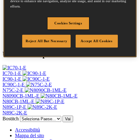
Testa
7.2 mm
device to enhance site navigation, analyze site usage, and assist in our marketing
Lunghezza
50 mm
efforts.
Profilo
Anello
Finitura
G8
Cookies Settings
Quantità per scatola
9000
DoP
DOP-EU_28_RRG8
Reject All But Necessary
Accept All Cookies
Utensili compatibili
IC70-1-E
IC90-1-E
IC90C-1-E
N75C-2-E
N8090CB-1ML-E
N80CB-1ML-E
N89C-1P-E
N89C-2K-E
Bostitch
Vai
Accessibilità
Mappa del sito