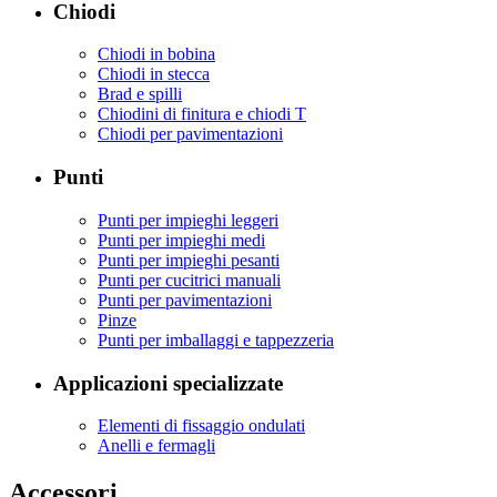
Chiodi
Chiodi in bobina
Chiodi in stecca
Brad e spilli
Chiodini di finitura e chiodi T
Chiodi per pavimentazioni
Punti
Punti per impieghi leggeri
Punti per impieghi medi
Punti per impieghi pesanti
Punti per cucitrici manuali
Punti per pavimentazioni
Pinze
Punti per imballaggi e tappezzeria
Applicazioni specializzate
Elementi di fissaggio ondulati
Anelli e fermagli
Accessori