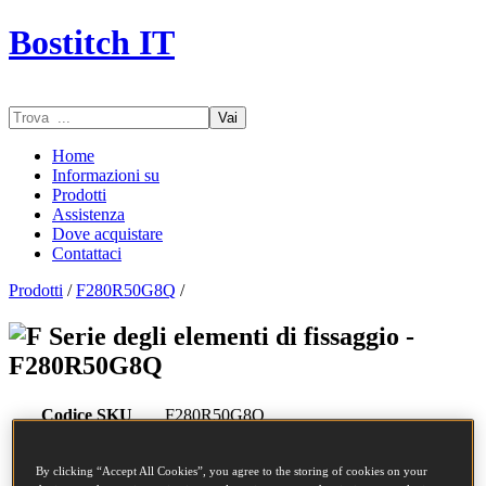
Bostitch IT
Vai
Home
Informazioni su
Prodotti
Assistenza
Dove acquistare
Contattaci
Prodotti
/
F280R50G8Q
/
Serie degli elementi di fissaggio -
F280R50G8Q
Codice SKU
F280R50G8Q
Descrizione
CHIODI COIL 2.80-50 RING GAL8 7.5M
Diametro
2.8 mm
By clicking “Accept All Cookies”, you agree to the storing of cookies on your