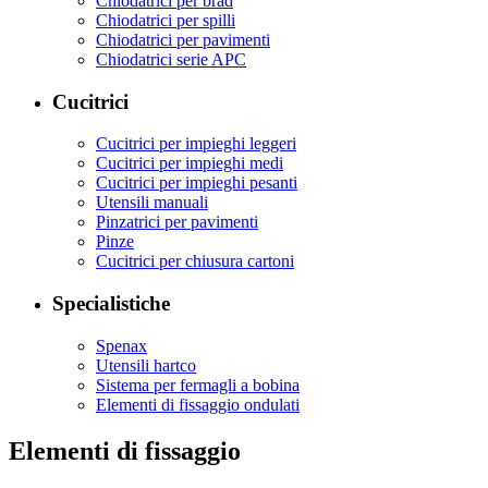
Chiodatrici per brad
Chiodatrici per spilli
Chiodatrici per pavimenti
Chiodatrici serie APC
Cucitrici
Cucitrici per impieghi leggeri
Cucitrici per impieghi medi
Cucitrici per impieghi pesanti
Utensili manuali
Pinzatrici per pavimenti
Pinze
Cucitrici per chiusura cartoni
Specialistiche
Spenax
Utensili hartco
Sistema per fermagli a bobina
Elementi di fissaggio ondulati
Elementi di fissaggio