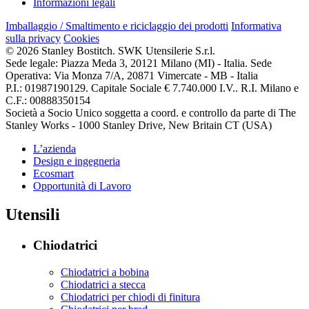
Informazioni legali
Imballaggio / Smaltimento e riciclaggio dei prodotti
Informativa
sulla privacy
Cookies
© 2026 Stanley Bostitch. SWK Utensilerie S.r.l.
Sede legale: Piazza Meda 3, 20121 Milano (MI) - Italia. Sede
Operativa: Via Monza 7/A, 20871 Vimercate - MB - Italia
P.I.: 01987190129. Capitale Sociale € 7.740.000 I.V.. R.I. Milano e
C.F.: 00888350154
Società a Socio Unico soggetta a coord. e controllo da parte di The
Stanley Works - 1000 Stanley Drive, New Britain CT (USA)
L’azienda
Design e ingegneria
Ecosmart
Opportunità di Lavoro
Utensili
Chiodatrici
Chiodatrici a bobina
Chiodatrici a stecca
Chiodatrici per chiodi di finitura