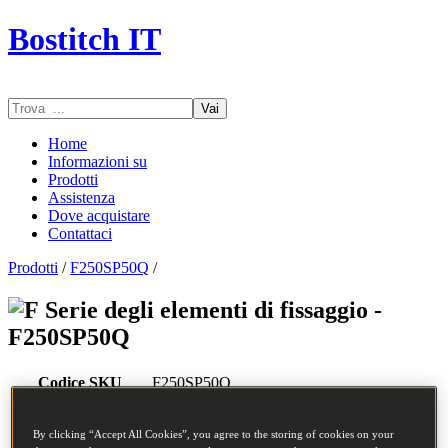
Bostitch IT
Vai
Home
Informazioni su
Prodotti
Assistenza
Dove acquistare
Contattaci
Prodotti
/
F250SP50Q
/
Serie degli elementi di fissaggio -
F250SP50Q
Codice SKU
F250SP50Q
Descrizione
CHIODI COIL 2.50-50 SCREW 9.9M
Diametro
2.5 mm
By clicking “Accept All Cookies”, you agree to the storing of cookies on your