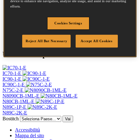
Testa
7.2 mm
device to enhance site navigation, analyze site usage, and assist in our marketing
Lunghezza
50 mm
efforts.
Profilo
Spirale
Finitura
Brillante
Cookies Settings
Quantità per scatola
9900
DoP
DOP-EU_25_RLB
Reject All But Necessary
Accept All Cookies
Utensili compatibili
IC70-1-E
IC90-1-E
IC90C-1-E
N75C-2-E
N8090CB-1ML-E
N80CB-1ML-E
N89C-1P-E
N89C-2K-E
Bostitch
Vai
Accessibilità
Mappa del sito