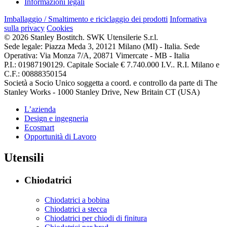
Informazioni legali
Imballaggio / Smaltimento e riciclaggio dei prodotti
Informativa
sulla privacy
Cookies
© 2026 Stanley Bostitch. SWK Utensilerie S.r.l.
Sede legale: Piazza Meda 3, 20121 Milano (MI) - Italia. Sede
Operativa: Via Monza 7/A, 20871 Vimercate - MB - Italia
P.I.: 01987190129. Capitale Sociale € 7.740.000 I.V.. R.I. Milano e
C.F.: 00888350154
Società a Socio Unico soggetta a coord. e controllo da parte di The
Stanley Works - 1000 Stanley Drive, New Britain CT (USA)
L’azienda
Design e ingegneria
Ecosmart
Opportunità di Lavoro
Utensili
Chiodatrici
Chiodatrici a bobina
Chiodatrici a stecca
Chiodatrici per chiodi di finitura