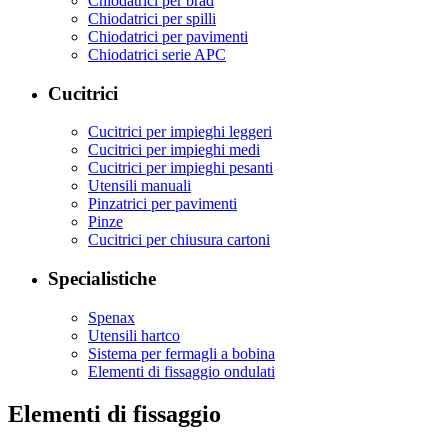
Chiodatrici per brad
Chiodatrici per spilli
Chiodatrici per pavimenti
Chiodatrici serie APC
Cucitrici
Cucitrici per impieghi leggeri
Cucitrici per impieghi medi
Cucitrici per impieghi pesanti
Utensili manuali
Pinzatrici per pavimenti
Pinze
Cucitrici per chiusura cartoni
Specialistiche
Spenax
Utensili hartco
Sistema per fermagli a bobina
Elementi di fissaggio ondulati
Elementi di fissaggio