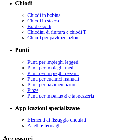
Chiodi
Chiodi in bobina
Chiodi in stecca
Brad e spilli
Chiodini di finitura e chiodi T
Chiodi per pavimentazioni
Punti
Punti per impieghi leggeri
Punti per impieghi medi
Punti per impieghi pesanti
Punti per cucitrici manuali
Punti per pavimentazioni
Pinze
Punti per imballaggi e tappezzeria
Applicazioni specializzate
Elementi di fissaggio ondulati
Anelli e fermagli
Accessori