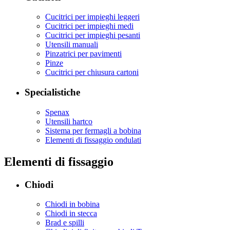
Cucitrici per impieghi leggeri
Cucitrici per impieghi medi
Cucitrici per impieghi pesanti
Utensili manuali
Pinzatrici per pavimenti
Pinze
Cucitrici per chiusura cartoni
Specialistiche
Spenax
Utensili hartco
Sistema per fermagli a bobina
Elementi di fissaggio ondulati
Elementi di fissaggio
Chiodi
Chiodi in bobina
Chiodi in stecca
Brad e spilli