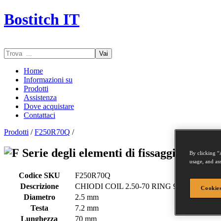
Bostitch IT
Vai
Home
Informazioni su
Prodotti
Assistenza
Dove acquistare
Contattaci
Prodotti
/
F250R70Q
/
Serie degli elementi di fissaggio - F25
By clicking “
usage, and ass
Codice SKU
F250R70Q
Descrizione
CHIODI COIL 2.50-70 RING 9M
Cookies
Diametro
2.5 mm
Testa
7.2 mm
Lunghezza
70 mm