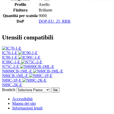
Profilo
Anello
Finitura
Brillante
Quantità per scatola
9000
DoP
DOP-EU_25_RRB
Utensili compatibili
IC70-1-E
IC90-1-E
IC90C-1-E
N75C-2-E
N8090CB-1ML-E
N80CB-1ML-E
N89C-1P-E
N89C-2K-E
Bostitch
Vai
Accessibilità
Mappa del sito
Informazioni legali