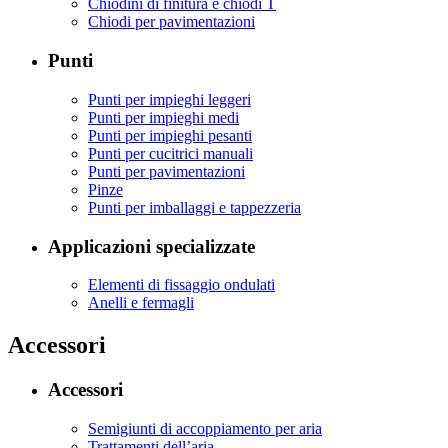
Chiodini di finitura e chiodi T
Chiodi per pavimentazioni
Punti
Punti per impieghi leggeri
Punti per impieghi medi
Punti per impieghi pesanti
Punti per cucitrici manuali
Punti per pavimentazioni
Pinze
Punti per imballaggi e tappezzeria
Applicazioni specializzate
Elementi di fissaggio ondulati
Anelli e fermagli
Accessori
Accessori
Semigiunti di accoppiamento per aria
Trattamenti dell’aria