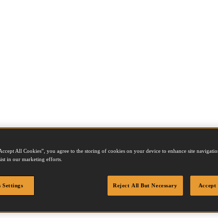
0R70Q
Accept All Cookies”, you agree to the storing of cookies on your device to enhance site navigation
ist in our marketing efforts.
 Settings
Reject All But Necessary
Accept 