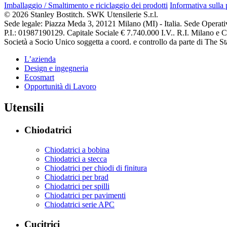
Imballaggio / Smaltimento e riciclaggio dei prodotti
Informativa sulla
© 2026 Stanley Bostitch. SWK Utensilerie S.r.l.
Sede legale: Piazza Meda 3, 20121 Milano (MI) - Italia. Sede Operat
P.I.: 01987190129. Capitale Sociale € 7.740.000 I.V.. R.I. Milano e
Società a Socio Unico soggetta a coord. e controllo da parte di The
L’azienda
Design e ingegneria
Ecosmart
Opportunità di Lavoro
Utensili
Chiodatrici
Chiodatrici a bobina
Chiodatrici a stecca
Chiodatrici per chiodi di finitura
Chiodatrici per brad
Chiodatrici per spilli
Chiodatrici per pavimenti
Chiodatrici serie APC
Cucitrici