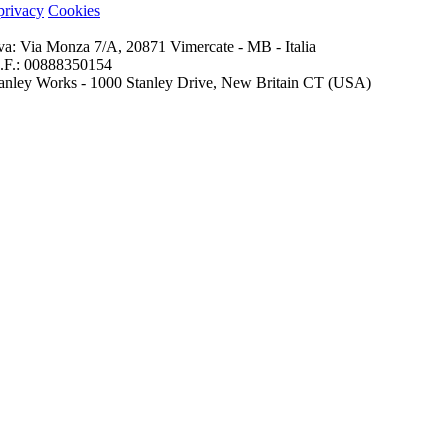
 privacy
Cookies
iva: Via Monza 7/A, 20871 Vimercate - MB - Italia
 C.F.: 00888350154
 Stanley Works - 1000 Stanley Drive, New Britain CT (USA)