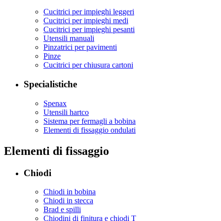
Cucitrici per impieghi leggeri
Cucitrici per impieghi medi
Cucitrici per impieghi pesanti
Utensili manuali
Pinzatrici per pavimenti
Pinze
Cucitrici per chiusura cartoni
Specialistiche
Spenax
Utensili hartco
Sistema per fermagli a bobina
Elementi di fissaggio ondulati
Elementi di fissaggio
Chiodi
Chiodi in bobina
Chiodi in stecca
Brad e spilli
Chiodini di finitura e chiodi T