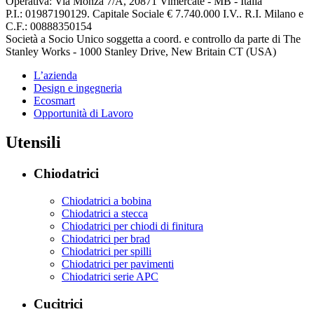
Operativa: Via Monza 7/A, 20871 Vimercate - MB - Italia
P.I.: 01987190129. Capitale Sociale € 7.740.000 I.V.. R.I. Milano e
C.F.: 00888350154
Società a Socio Unico soggetta a coord. e controllo da parte di The
Stanley Works - 1000 Stanley Drive, New Britain CT (USA)
L’azienda
Design e ingegneria
Ecosmart
Opportunità di Lavoro
Utensili
Chiodatrici
Chiodatrici a bobina
Chiodatrici a stecca
Chiodatrici per chiodi di finitura
Chiodatrici per brad
Chiodatrici per spilli
Chiodatrici per pavimenti
Chiodatrici serie APC
Cucitrici