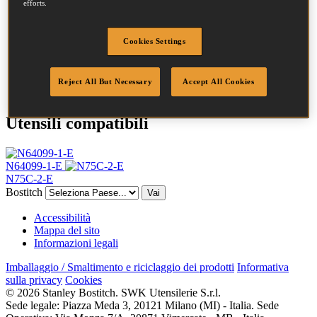
Testa
6.5 mm
efforts.
Lunghezza
55 mm
Profilo
Semplice
Cookies Settings
Finitura
Brillante
Quantità per scatola
12600
DoP
DOP-EU_23_RPB
Reject All But Necessary
Accept All Cookies
Utensili compatibili
N64099-1-E
N75C-2-E
Bostitch
Vai
Accessibilità
Mappa del sito
Informazioni legali
Imballaggio / Smaltimento e riciclaggio dei prodotti
Informativa
sulla privacy
Cookies
© 2026 Stanley Bostitch. SWK Utensilerie S.r.l.
Sede legale: Piazza Meda 3, 20121 Milano (MI) - Italia. Sede