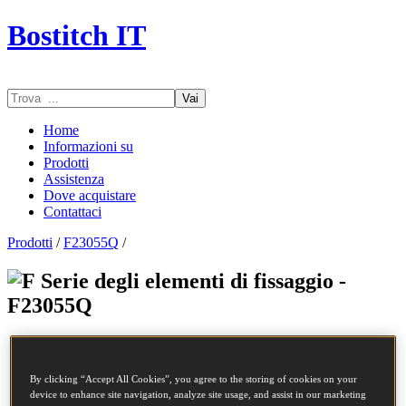
Bostitch IT
Vai
Home
Informazioni su
Prodotti
Assistenza
Dove acquistare
Contattaci
Prodotti
/
F23055Q
/
Serie degli elementi di fissaggio -
F23055Q
Codice SKU
F23055Q
Descrizione
CHIODI COIL 2.30-55 LISCIO 10.5M
By clicking “Accept All Cookies”, you agree to the storing of cookies on your
Diametro
2.3 mm
device to enhance site navigation, analyze site usage, and assist in our marketing