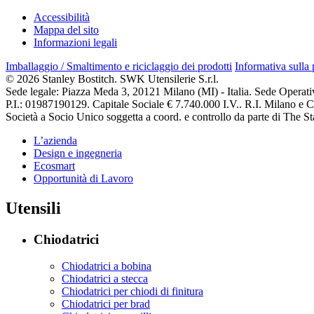
Accessibilità
Mappa del sito
Informazioni legali
Imballaggio / Smaltimento e riciclaggio dei prodotti
Informativa sulla
© 2026 Stanley Bostitch. SWK Utensilerie S.r.l.
Sede legale: Piazza Meda 3, 20121 Milano (MI) - Italia. Sede Operat
P.I.: 01987190129. Capitale Sociale € 7.740.000 I.V.. R.I. Milano e
Società a Socio Unico soggetta a coord. e controllo da parte di The
L’azienda
Design e ingegneria
Ecosmart
Opportunità di Lavoro
Utensili
Chiodatrici
Chiodatrici a bobina
Chiodatrici a stecca
Chiodatrici per chiodi di finitura
Chiodatrici per brad