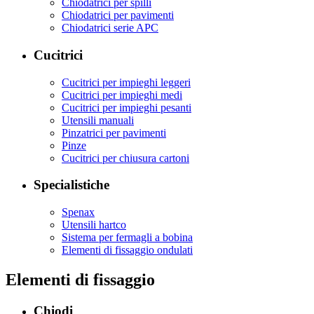
Chiodatrici per spilli
Chiodatrici per pavimenti
Chiodatrici serie APC
Cucitrici
Cucitrici per impieghi leggeri
Cucitrici per impieghi medi
Cucitrici per impieghi pesanti
Utensili manuali
Pinzatrici per pavimenti
Pinze
Cucitrici per chiusura cartoni
Specialistiche
Spenax
Utensili hartco
Sistema per fermagli a bobina
Elementi di fissaggio ondulati
Elementi di fissaggio
Chiodi