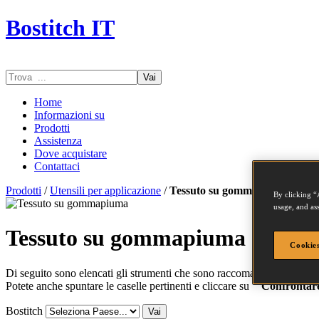
Bostitch IT
Vai
Home
Informazioni su
Prodotti
Assistenza
Dove acquistare
Contattaci
Prodotti
/
Utensili per applicazione
/
Tessuto su gommapiuma
By clicking “
usage, and ass
Tessuto su gommapiuma
Cookies
Di seguito sono elencati gli strumenti che sono raccomandati per l'app
Potete anche spuntare le caselle pertinenti e cliccare su
" Confrontar
Bostitch
Vai