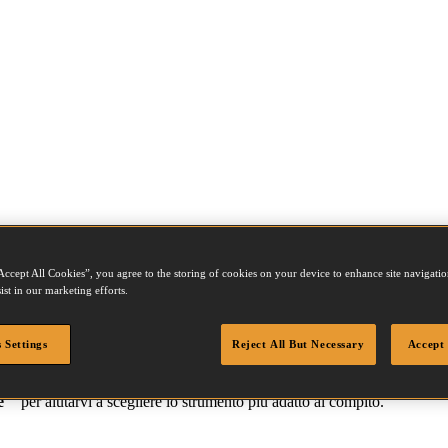
Accept All Cookies”, you agree to the storing of cookies on your device to enhance site navigation
ist in our marketing efforts.
 Settings
Reject All But Necessary
Accept 
licazione. Si prega di fare clic su uno strumento per visualizzare i dett
e "
per aiutarvi a scegliere lo strumento più adatto al compito.