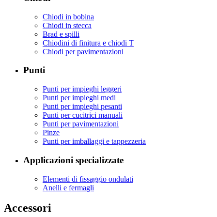
Chiodi in bobina
Chiodi in stecca
Brad e spilli
Chiodini di finitura e chiodi T
Chiodi per pavimentazioni
Punti
Punti per impieghi leggeri
Punti per impieghi medi
Punti per impieghi pesanti
Punti per cucitrici manuali
Punti per pavimentazioni
Pinze
Punti per imballaggi e tappezzeria
Applicazioni specializzate
Elementi di fissaggio ondulati
Anelli e fermagli
Accessori