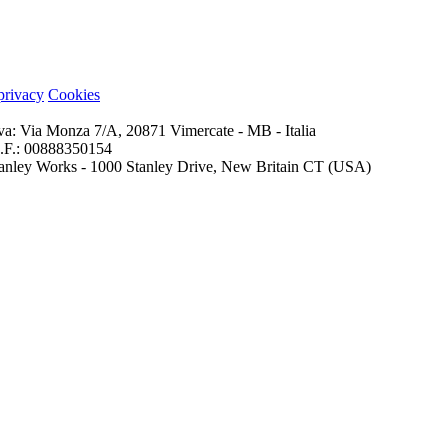
 privacy
Cookies
iva: Via Monza 7/A, 20871 Vimercate - MB - Italia
 C.F.: 00888350154
 Stanley Works - 1000 Stanley Drive, New Britain CT (USA)