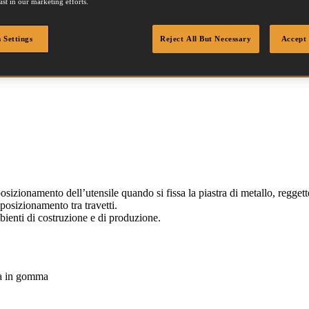
ist in our marketing efforts.
 Settings
Reject All But Necessary
Accept 
izionamento dell’utensile quando si fissa la piastra di metallo, reggett
 posizionamento tra travetti.
mbienti di costruzione e di produzione.
a in gomma