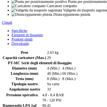
Punta per posizionamento
Caricatore compatto
Valigetta da trasporto sagoma
Disinceppamento pistola
Chiudi
Specifiche
Elementi di fissaggio
Prodotti simili
Downloads
Peso
2.63 kg
Capacità caricatore (Max.)
29
PT-MC Serie degli elementi di fissaggio:
Diametro (mm)
4 (Min.)
4 (Max.)
Lunghezza (mm)
40 (Min.)
60 (Max.)
Testa (mm)
8 (Min.)
8 (Max.)
Tipologia nastro
Su carta
Angolazione nastro
33
Pressione operativa
4.8 - 8.4 BAR
70 - 120 PSI
Rumorosità
LPA 1sd
90.41