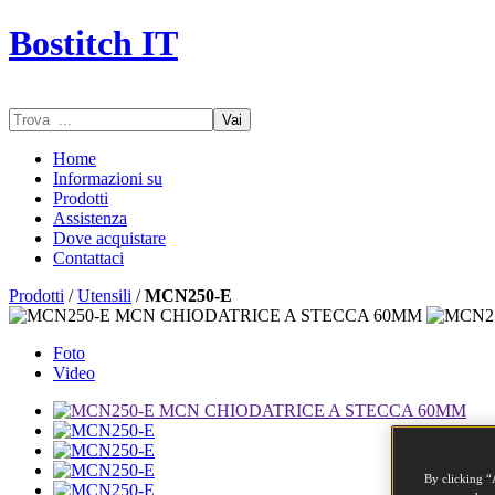
Bostitch IT
Vai
Home
Informazioni su
Prodotti
Assistenza
Dove acquistare
Contattaci
Prodotti
/
Utensili
/
MCN250-E
Foto
Video
By clicking “