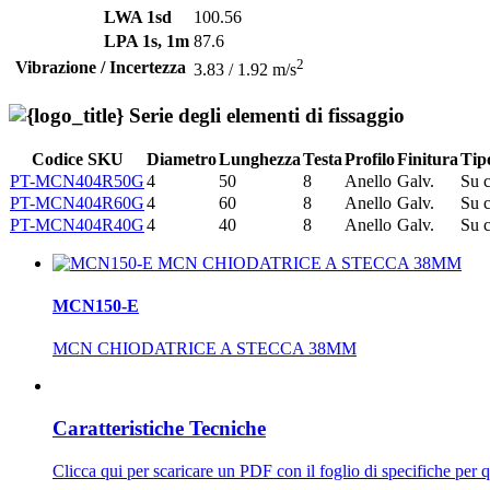
LWA 1sd
100.56
LPA 1s, 1m
87.6
2
Vibrazione / Incertezza
3.83 / 1.92 m/s
Serie degli elementi di fissaggio
Codice SKU
Diametro
Lunghezza
Testa
Profilo
Finitura
Tip
PT-MCN404R50G
4
50
8
Anello
Galv.
Su c
PT-MCN404R60G
4
60
8
Anello
Galv.
Su c
PT-MCN404R40G
4
40
8
Anello
Galv.
Su c
MCN150-E
MCN CHIODATRICE A STECCA 38MM
Caratteristiche Tecniche
Clicca qui per scaricare un PDF con il foglio di specifiche per 