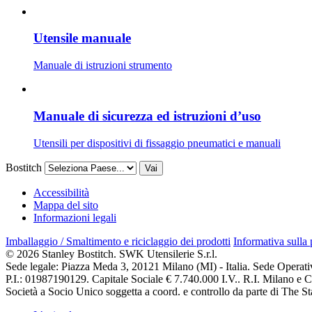
Utensile manuale
Manuale di istruzioni strumento
Manuale di sicurezza ed istruzioni d’uso
Utensili per dispositivi di fissaggio pneumatici e manuali
Bostitch
Vai
Accessibilità
Mappa del sito
Informazioni legali
Imballaggio / Smaltimento e riciclaggio dei prodotti
Informativa sulla
© 2026 Stanley Bostitch. SWK Utensilerie S.r.l.
Sede legale: Piazza Meda 3, 20121 Milano (MI) - Italia. Sede Operat
P.I.: 01987190129. Capitale Sociale € 7.740.000 I.V.. R.I. Milano e
Società a Socio Unico soggetta a coord. e controllo da parte di The