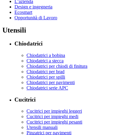
L’azienda
Design e ingegneria
Ecosmart
Opportunità di Lavoro
Utensili
Chiodatrici
Chiodatrici a bobina
Chiodatrici a stecca
Chiodatrici per chiodi di finitura
Chiodatrici per brad
Chiodatrici per spilli
Chiodatrici per pavimenti
Chiodatrici serie APC
Cucitrici
Cucitrici per impieghi leggeri
Cucitrici per impieghi medi
Cucitrici per impieghi pesanti
Utensili manuali
Pinzatrici per pavimenti