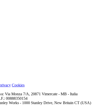
 privacy
Cookies
iva: Via Monza 7/A, 20871 Vimercate - MB - Italia
 C.F.: 00888350154
 Stanley Works - 1000 Stanley Drive, New Britain CT (USA)