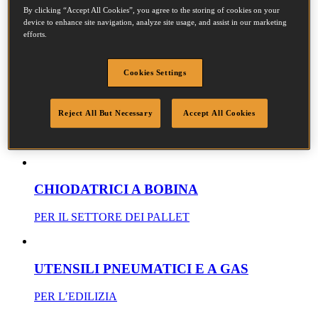
DRITTI AL PUNTO
By clicking “Accept All Cookies”, you agree to the storing of cookies on your
device to enhance site navigation, analyze site usage, and assist in our marketing
SMARTPOINT GROPPINATRICI E GROPPINI DI
efforts.
FINITURA
Cookies Settings
UTENSILI ED ELEMENTI DI FISSAGGIO
Reject All But Necessary
Accept All Cookies
PER ELEMENTI STRUTTURALI PER MOBILI E
TAPPEZZERIA
CHIODATRICI A BOBINA
PER IL SETTORE DEI PALLET
UTENSILI PNEUMATICI E A GAS
PER L’EDILIZIA