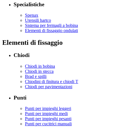
Specialistiche
Spenax
Utensili hartco
Sistema per fermagli a bobina
Elementi di fissaggio ondulati
Elementi di fissaggio
Chiodi
Chiodi in bobina
Chiodi in stecca
Brad e spilli
Chiodini di finitura e chiodi T
Chiodi per pavimentazioni
Punti
Punti per impieghi leggeri
Punti per impieghi medi
Punti per impieghi pesanti
Punti per cucitrici manuali