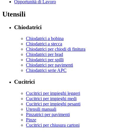
Opportunità di Lavoro
Utensili
Chiodatrici
Chiodatrici a bobina
Chiodatrici a stecca
Chiodatrici per chiodi di finitura
Chiodatrici per brad
Chiodatrici per spilli
Chiodatrici per pavimenti
Chiodatrici serie APC
Cucitrici
Cucitrici per impieghi leggeri
Cucitrici per impieghi medi
Cucitrici per impieghi pesanti
Utensili manuali
Pinzatrici per pavimenti
Pinze
Cucitrici per chiusura cartoni