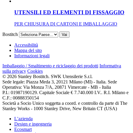
UTENSILI ED ELEMENTI DI FISSAGGIO
PER CHIUSURA DI CARTONI E IMBALLAGGIO
Bostitch
Vai
Accessibilità
Mappa del sito
Informazioni legali
Imballaggio / Smaltimento e riciclaggio dei prodotti
Informativa
sulla privacy
Cookies
© 2026 Stanley Bostitch. SWK Utensilerie S.r.l.
Sede legale: Piazza Meda 3, 20121 Milano (MI) - Italia. Sede
Operativa: Via Monza 7/A, 20871 Vimercate - MB - Italia
P.I.: 01987190129. Capitale Sociale € 7.740.000 I.V.. R.I. Milano e
C.F.: 00888350154
Società a Socio Unico soggetta a coord. e controllo da parte di The
Stanley Works - 1000 Stanley Drive, New Britain CT (USA)
L’azienda
Design e ingegneria
Ecosmart